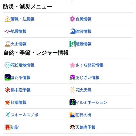
防災・減災メニュー
警報・注意報
台風情報
地震情報
津波情報
火山情報
避難情報
自然・季節・レジャー情報
花粉飛散情報
さくら開花情報
ほたる情報
あじさい情報
熱中症予報
花火天気
紅葉情報
イルミネーション
スキー＆スノボ
初日の出
初詣
天気痛予報