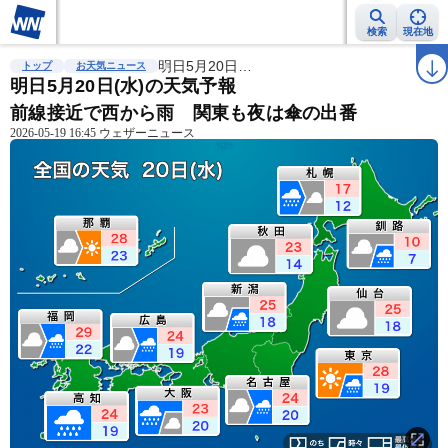
検索
現在地
雨雲レーダー
台風情報
明日5月20日…
地震情報
警報・注意報
2週間天気
ラ
トップ
お天気ニュース
明日5月20日(水)の天気予報
前線接近で西から雨 関東も夜は傘の出番
2026-05-19 16:45 ウェザーニュース