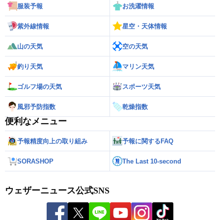
服装予報
お洗濯情報
紫外線情報
星空・天体情報
山の天気
空の天気
釣り天気
マリン天気
ゴルフ場の天気
スポーツ天気
風邪予防指数
乾燥指数
便利なメニュー
予報精度向上の取り組み
予報に関するFAQ
SORASHOP
The Last 10-second
ウェザーニュース公式SNS