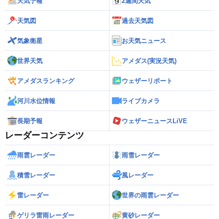
天気予報
2週間天気
天気図
過去天気図
気象衛星
お天気ニュース
世界天気
アメダス(実況天気)
アメダスランキング
ウェザーリポート
河川水位情報
ライブカメラ
長期予報
ウェザーニュースLiVE
レーダーコンテンツ
雨雲レーダー
雨雪レーダー
積雪レーダー
風レーダー
雷レーダー
世界の雨雲レーダー
ゲリラ雷雨レーダー
黄砂レーダー