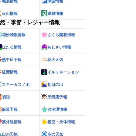
地震情報
津波情報
火山情報
避難情報
然・季節・レジャー情報
花粉飛散情報
さくら開花情報
ほたる情報
あじさい情報
熱中症予報
花火天気
紅葉情報
イルミネーション
スキー＆スノボ
初日の出
初詣
天気痛予報
服装予報
お洗濯情報
紫外線情報
星空・天体情報
山の天気
空の天気