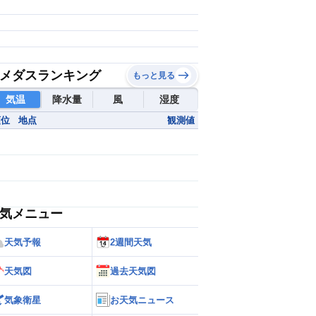
メダスランキング
もっと見る
気温
降水量
風
湿度
順位
地点
観測値
気メニュー
天気予報
2週間天気
天気図
過去天気図
気象衛星
お天気ニュース