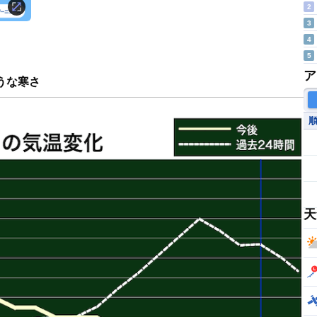
2
3
4
5
ア
うな寒さ
天