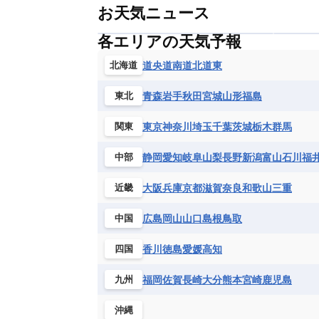
お天気ニュース
各エリアの天気予報
道央
道南
道北
道東
北海道
青森
岩手
秋田
宮城
山形
福島
東北
東京
神奈川
埼玉
千葉
茨城
栃木
群馬
関東
静岡
愛知
岐阜
山梨
長野
新潟
富山
石川
福
中部
大阪
兵庫
京都
滋賀
奈良
和歌山
三重
近畿
広島
岡山
山口
島根
鳥取
中国
香川
徳島
愛媛
高知
四国
福岡
佐賀
長崎
大分
熊本
宮崎
鹿児島
九州
沖縄