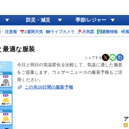
防災・減災
季節/レジャー
報・注意報
2週間天気
ライブカメラ
天気図
避難情報
化と最適な服装
シェアする
今日と明日の気温変化を比較して、気温に適した服装
をご提案します。ウェザーニュースの服装予報もご活
用ください。
この先10日間の服装予報
ア
1