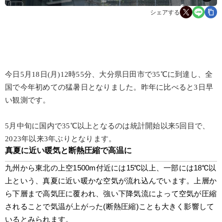
シェアする
今日5月18日(月)12時55分、大分県日田市で35℃に到達し、全
国で今年初めての猛暑日となりました。昨年に比べると3日早
い観測です。
5月中旬に国内で35℃以上となるのは統計開始以来5回目で、
2023年以来3年ぶりとなります。
真夏に近い暖気と断熱圧縮で高温に
九州から東北の上空1500m付近には15℃以上、一部には18℃以
上という、真夏に近い暖かな空気が流れ込んでいます。上層か
ら下層まで高気圧に覆われ、強い下降気流によって空気が圧縮
されることで気温が上がった(断熱圧縮)ことも大きく影響して
いるとみられます。