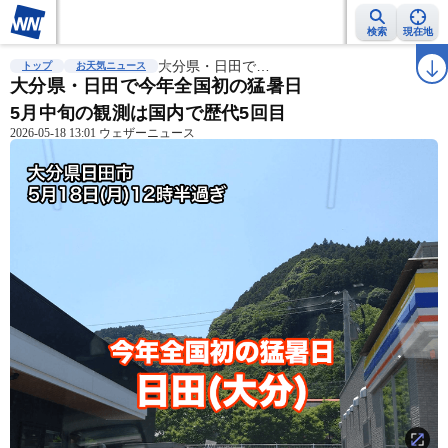
検索
現在地
雨雲レーダー
台風情報
大分県・日田で…
地震情報
警報・注意報
2週間天気
ラ
トップ
お天気ニュース
大分県・日田で今年全国初の猛暑日
5月中旬の観測は国内で歴代5回目
2026-05-18 13:01 ウェザーニュース