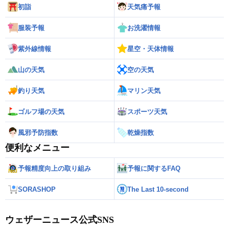
初詣
天気痛予報
服装予報
お洗濯情報
紫外線情報
星空・天体情報
山の天気
空の天気
釣り天気
マリン天気
ゴルフ場の天気
スポーツ天気
風邪予防指数
乾燥指数
便利なメニュー
予報精度向上の取り組み
予報に関するFAQ
SORASHOP
The Last 10-second
ウェザーニュース公式SNS