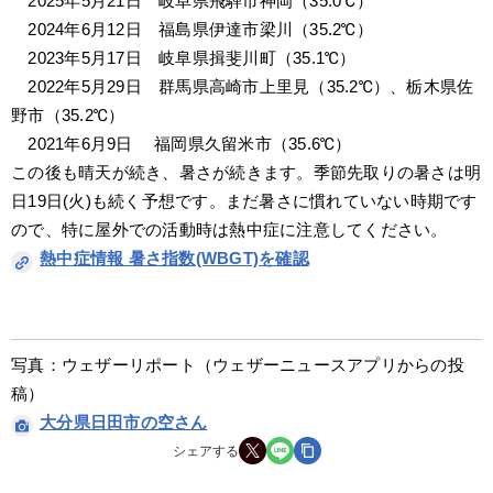
　2025年5月21日　岐阜県飛騨市神岡（35.0℃）
　2024年6月12日　福島県伊達市梁川（35.2℃）
　2023年5月17日　岐阜県揖斐川町（35.1℃）
　2022年5月29日　群馬県高崎市上里見（35.2℃）、栃木県佐
野市（35.2℃）
　2021年6月9日　 福岡県久留米市（35.6℃）
この後も晴天が続き、暑さが続きます。季節先取りの暑さは明
日19日(火)も続く予想です。まだ暑さに慣れていない時期です
ので、特に屋外での活動時は熱中症に注意してください。
熱中症情報 暑さ指数(WBGT)を確認
写真：ウェザーリポート（ウェザーニュースアプリからの投
稿）
大分県日田市の空さん
シェアする