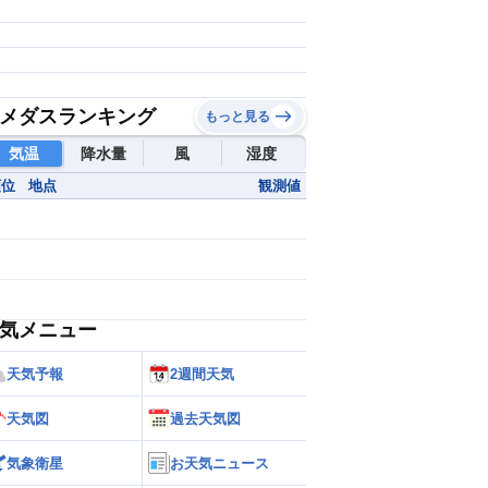
メダスランキング
もっと見る
気温
降水量
風
湿度
順位
地点
観測値
気メニュー
天気予報
2週間天気
天気図
過去天気図
気象衛星
お天気ニュース