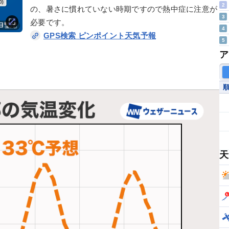
2
の、暑さに慣れていない時期ですので熱中症に注意が
3
必要です。
4
GPS検索 ピンポイント天気予報
5
ア
天