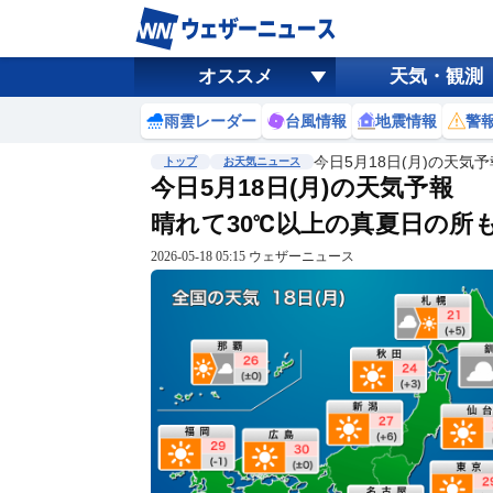
オススメ
天気・観測
雨雲レーダー
台風情報
地震情報
警
今日5月18日(月)の天気
トップ
お天気ニュース
今日5月18日(月)の天気予報
晴れて30℃以上の真夏日の所
2026-05-18 05:15 ウェザーニュース