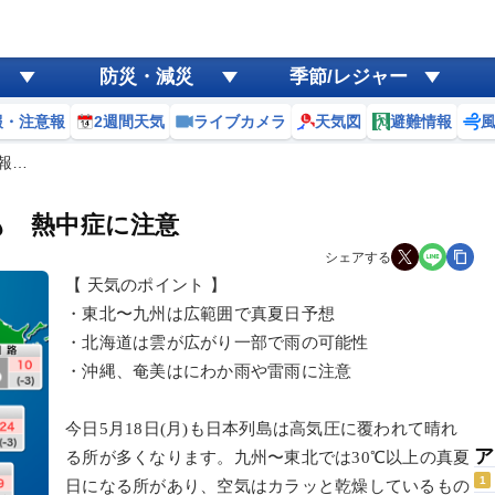
防災・減災
季節/レジャー
報・注意報
2週間天気
ライブカメラ
天気図
避難情報
予報…
も 熱中症に注意
シェアする
【 天気のポイント 】
・東北〜九州は広範囲で真夏日予想
・北海道は雲が広がり一部で雨の可能性
・沖縄、奄美はにわか雨や雷雨に注意
今日5月18日(月)も日本列島は高気圧に覆われて晴れ
ア
る所が多くなります。九州〜東北では30℃以上の真夏
1
日になる所があり、空気はカラッと乾燥しているもの