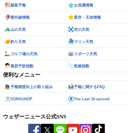
服装予報
お洗濯情報
紫外線情報
星空・天体情報
山の天気
空の天気
釣り天気
マリン天気
ゴルフ場の天気
スポーツ天気
風邪予防指数
乾燥指数
便利なメニュー
予報精度向上の取り組み
予報に関するFAQ
SORASHOP
The Last 10-second
ウェザーニュース公式SNS