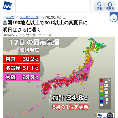
検索
現在地
雨雲レーダー
台風情報
全国190地点…
地震情報
警報・注意報
2週間天気
ラ
トップ
お天気ニュース
全国190地点以上で30℃以上の真夏日に
明日はさらに暑く
2026-05-17 16:22 ウェザーニュース