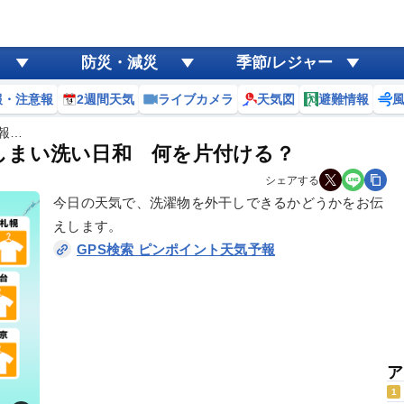
防災・減災
季節/レジャー
報・注意報
2週間天気
ライブカメラ
天気図
避難情報
予報…
 しまい洗い日和 何を片付ける？
シェアする
今日の天気で、洗濯物を外干しできるかどうかをお伝
えします。
GPS検索 ピンポイント天気予報
ア
1