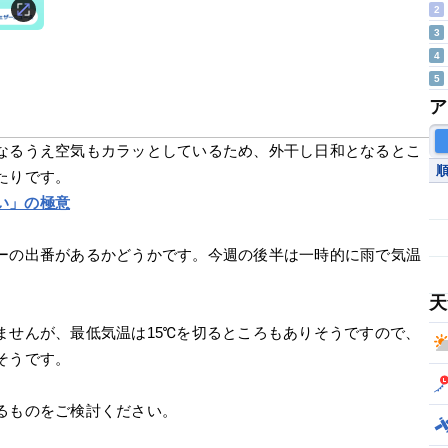
2
3
4
5
ア
なるうえ空気もカラッとしているため、外干し日和となるとこ
たりです。
い」の極意
ーの出番があるかどうかです。今週の後半は一時的に雨で気温
天
ませんが、最低気温は15℃を切るところもありそうですので、
そうです。
るものをご検討ください。