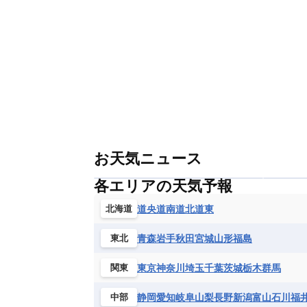
お天気ニュース
各エリアの天気予報
道央
道南
道北
道東
北海道
青森
岩手
秋田
宮城
山形
福島
東北
東京
神奈川
埼玉
千葉
茨城
栃木
群馬
関東
静岡
愛知
岐阜
山梨
長野
新潟
富山
石川
福
中部