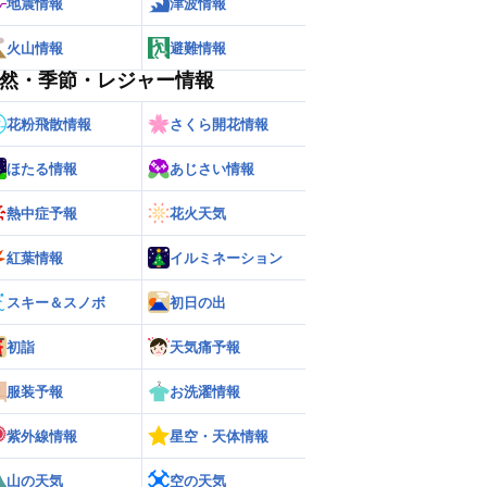
地震情報
津波情報
火山情報
避難情報
然・季節・レジャー情報
花粉飛散情報
さくら開花情報
ほたる情報
あじさい情報
熱中症予報
花火天気
紅葉情報
イルミネーション
スキー＆スノボ
初日の出
初詣
天気痛予報
服装予報
お洗濯情報
紫外線情報
星空・天体情報
山の天気
空の天気