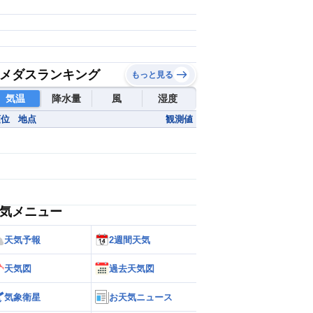
メダスランキング
もっと見る
気温
降水量
風
湿度
順位
地点
観測値
気メニュー
天気予報
2週間天気
天気図
過去天気図
気象衛星
お天気ニュース