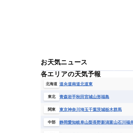
お天気ニュース
各エリアの天気予報
道央
道南
道北
道東
北海道
青森
岩手
秋田
宮城
山形
福島
東北
東京
神奈川
埼玉
千葉
茨城
栃木
群馬
関東
静岡
愛知
岐阜
山梨
長野
新潟
富山
石川
福
中部