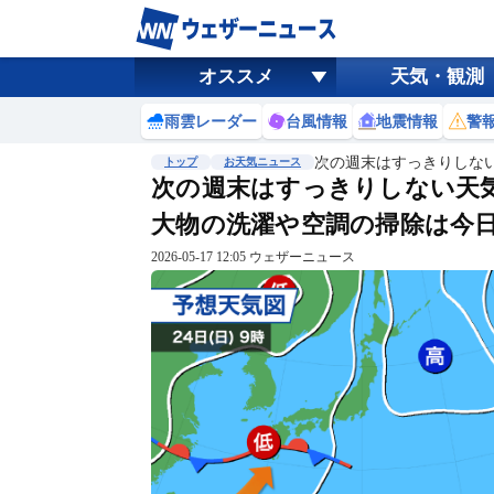
オススメ
天気・観測
雨雲レーダー
台風情報
地震情報
警
次の週末はすっきりしな
トップ
お天気ニュース
次の週末はすっきりしない天
大物の洗濯や空調の掃除は今
2026-05-17 12:05 ウェザーニュース