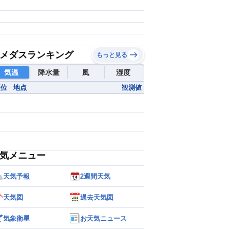
メダスランキング
もっと見る
気温
降水量
風
湿度
順位
地点
観測値
気メニュー
天気予報
2週間天気
天気図
過去天気図
気象衛星
お天気ニュース