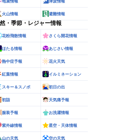
地震情報
津波情報
火山情報
避難情報
然・季節・レジャー情報
花粉飛散情報
さくら開花情報
ほたる情報
あじさい情報
熱中症予報
花火天気
紅葉情報
イルミネーション
スキー＆スノボ
初日の出
初詣
天気痛予報
服装予報
お洗濯情報
紫外線情報
星空・天体情報
山の天気
空の天気