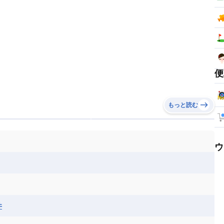
便
もっと読む
ウ
井