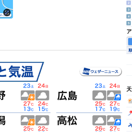
2
3
4
5
ア
天