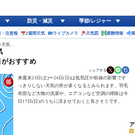
防災・減災
季節/レジャー
報・注意報
2週間天気
ライブカメラ
天気図
避難情報
い天気…
気
日がおすすめ
シェアする
来週末23日(土)〜24日(日)は低気圧や前線の影響です
っきりしない天気の所が多くなるとみられます。羽毛
布団など大物の洗濯や、エアコンなど空調の掃除は今
日17日(日)のうちに済ませておくと良さそうです。
ア
1