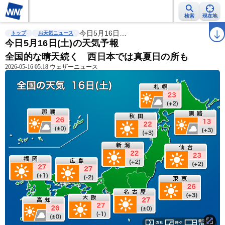
検索
現在地
雨雲レーダー
台風情報
今日5月16日…
地震情報
警報・注意報
2週間天気
ラ
トップ
お天気ニュース
今日5月16日(土)の天気予報
全国的な晴天続く 西日本では真夏日の所も
2026-05-16 05:18 ウェザーニュース