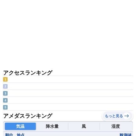
アクセスランキング
1
2
3
4
5
アメダスランキング
もっと見る
気温
降水量
風
湿度
順位
地点
観測値