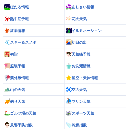
ほたる情報
あじさい情報
熱中症予報
花火天気
紅葉情報
イルミネーション
スキー＆スノボ
初日の出
初詣
天気痛予報
服装予報
お洗濯情報
紫外線情報
星空・天体情報
山の天気
空の天気
釣り天気
マリン天気
ゴルフ場の天気
スポーツ天気
風邪予防指数
乾燥指数