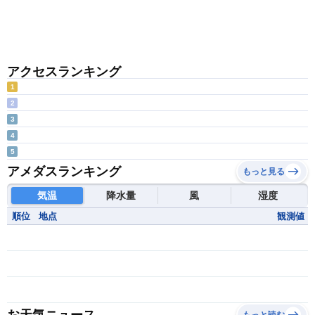
アクセスランキング
1
2
3
4
5
アメダスランキング
もっと見る
気温
降水量
風
湿度
順位
地点
観測値