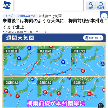
検索
現在地
雨雲レーダー
台風情報
来週後半は梅雨…
地震情報
警報・注意報
2週間天気
ラ
トップ
お天気ニュース
来週後半は梅雨のような天気に 梅雨前線が本州近
くまで北上
2026-05-15 18:01 ウェザーニュース