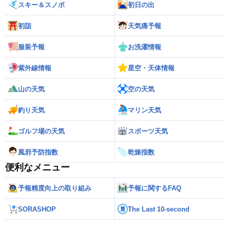
スキー＆スノボ
初日の出
初詣
天気痛予報
服装予報
お洗濯情報
紫外線情報
星空・天体情報
山の天気
空の天気
釣り天気
マリン天気
ゴルフ場の天気
スポーツ天気
風邪予防指数
乾燥指数
便利なメニュー
予報精度向上の取り組み
予報に関するFAQ
SORASHOP
The Last 10-second