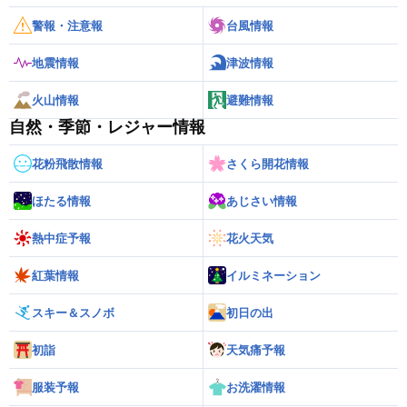
警報・注意報
台風情報
地震情報
津波情報
火山情報
避難情報
自然・季節・レジャー情報
花粉飛散情報
さくら開花情報
ほたる情報
あじさい情報
熱中症予報
花火天気
紅葉情報
イルミネーション
スキー＆スノボ
初日の出
初詣
天気痛予報
服装予報
お洗濯情報