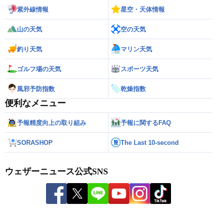
紫外線情報
星空・天体情報
山の天気
空の天気
釣り天気
マリン天気
ゴルフ場の天気
スポーツ天気
風邪予防指数
乾燥指数
便利なメニュー
予報精度向上の取り組み
予報に関するFAQ
SORASHOP
The Last 10-second
ウェザーニュース公式SNS