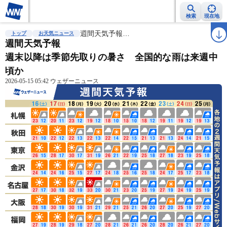
検索
現在地
雨雲レーダー
台風情報
週間天気予報…
地震情報
警報・注意報
2週間天気
ラ
トップ
お天気ニュース
週間天気予報
週末以降は季節先取りの暑さ 全国的な雨は来週中
頃か
2026-05-15 05:42 ウェザーニュース