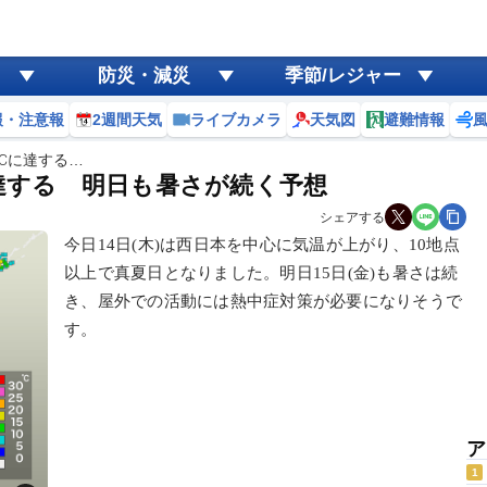
防災・減災
季節/レジャー
報・注意報
2週間天気
ライブカメラ
天気図
避難情報
0℃に達する…
に達する 明日も暑さが続く予想
シェアする
今日14日(木)は西日本を中心に気温が上がり、10地点
以上で真夏日となりました。明日15日(金)も暑さは続
き、屋外での活動には熱中症対策が必要になりそうで
す。
ア
1