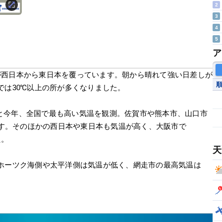
2
3
4
5
ア
空気が西日本から東日本を覆っています。朝から晴れて強い日差しが
では30℃以上の所が多くなりました。
6℃と今年、全国で最も高い気温を観測。佐賀市や熊本市、山口市
ます。そのほかの西日本や東日本も気温が高く、大阪市で
た。
天
ホーツク海側や太平洋側は気温が低く、網走市の最高気温は