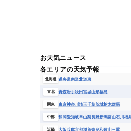
お天気ニュース
各エリアの天気予報
道央
道南
道北
道東
北海道
青森
岩手
秋田
宮城
山形
福島
東北
東京
神奈川
埼玉
千葉
茨城
栃木
群馬
関東
静岡
愛知
岐阜
山梨
長野
新潟
富山
石川
福
中部
大阪
兵庫
京都
滋賀
奈良
和歌山
三重
近畿