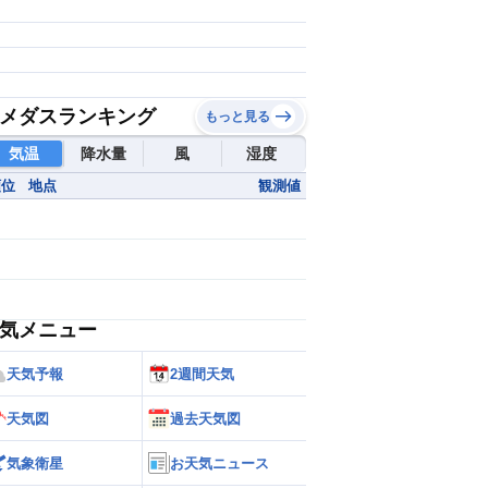
メダスランキング
もっと見る
気温
降水量
風
湿度
順位
地点
観測値
気メニュー
天気予報
2週間天気
天気図
過去天気図
気象衛星
お天気ニュース