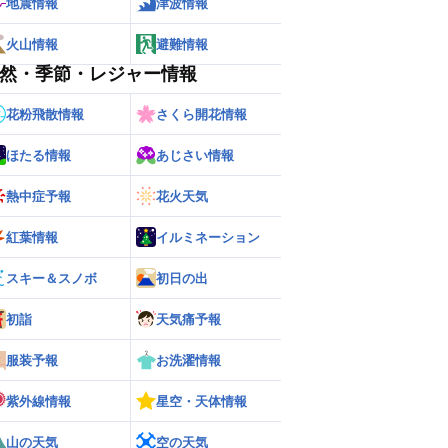
地震情報
津波情報
火山情報
避難情報
然・季節・レジャー情報
花粉飛散情報
さくら開花情報
ほたる情報
あじさい情報
熱中症予報
花火天気
紅葉情報
イルミネーション
スキー＆スノボ
初日の出
初詣
天気痛予報
服装予報
お洗濯情報
紫外線情報
星空・天体情報
山の天気
空の天気