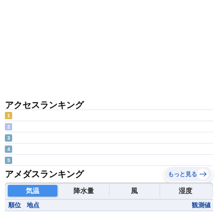
アクセスランキング
1
2
3
4
5
アメダスランキング
もっと見る
気温
降水量
風
湿度
順位
地点
観測値