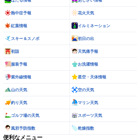
ほたる情報
あじさい情報
熱中症予報
花火天気
紅葉情報
イルミネーション
スキー＆スノボ
初日の出
初詣
天気痛予報
服装予報
お洗濯情報
紫外線情報
星空・天体情報
山の天気
空の天気
釣り天気
マリン天気
ゴルフ場の天気
スポーツ天気
風邪予防指数
乾燥指数
便利なメニュー