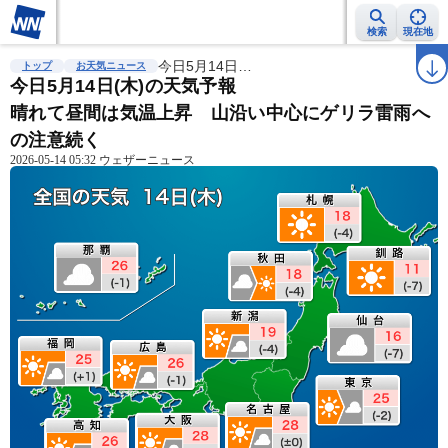
検索
現在地
雨雲レーダー
台風情報
今日5月14日…
地震情報
警報・注意報
2週間天気
ラ
トップ
お天気ニュース
今日5月14日(木)の天気予報
晴れて昼間は気温上昇 山沿い中心にゲリラ雷雨へ
の注意続く
2026-05-14 05:32 ウェザーニュース