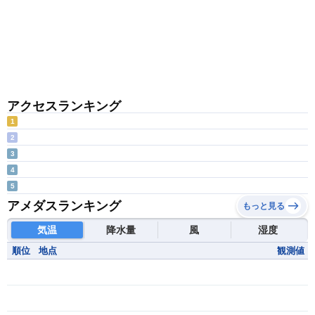
アクセスランキング
1
2
3
4
5
アメダスランキング
もっと見る
気温
降水量
風
湿度
順位
地点
観測値