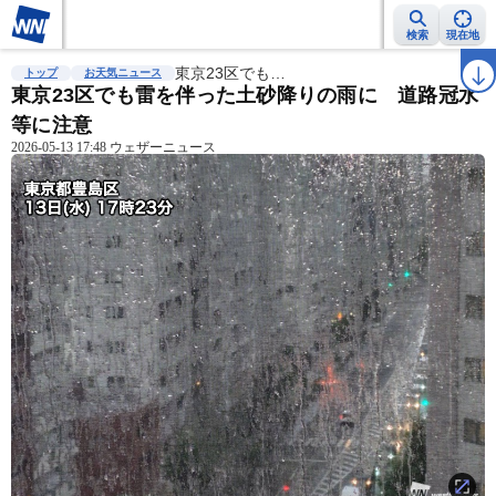
検索
現在地
雨雲レーダー
台風情報
東京23区でも…
地震情報
警報・注意報
2週間天気
ラ
トップ
お天気ニュース
東京23区でも雷を伴った土砂降りの雨に 道路冠水
等に注意
2026-05-13 17:48 ウェザーニュース