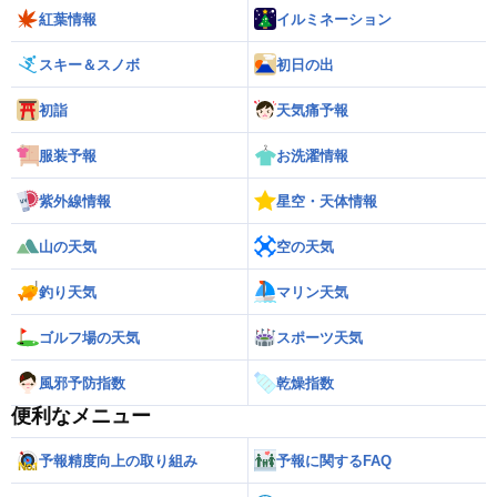
紅葉情報
イルミネーション
スキー＆スノボ
初日の出
初詣
天気痛予報
服装予報
お洗濯情報
紫外線情報
星空・天体情報
山の天気
空の天気
釣り天気
マリン天気
ゴルフ場の天気
スポーツ天気
風邪予防指数
乾燥指数
便利なメニュー
予報精度向上の取り組み
予報に関するFAQ