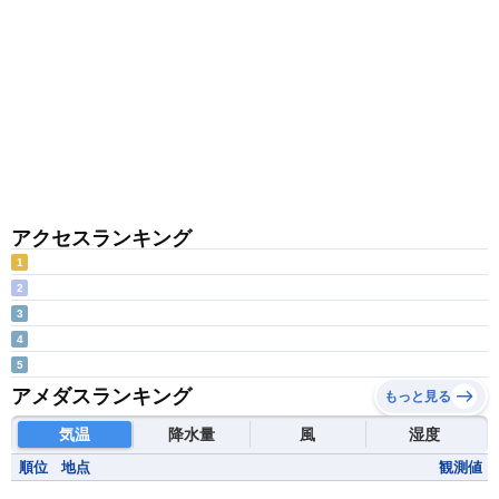
アクセスランキング
1
2
3
4
5
アメダスランキング
もっと見る
気温
降水量
風
湿度
順位
地点
観測値