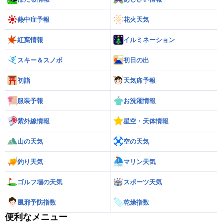
熱中症予報
花火天気
紅葉情報
イルミネーション
スキー＆スノボ
初日の出
初詣
天気痛予報
服装予報
お洗濯情報
紫外線情報
星空・天体情報
山の天気
空の天気
釣り天気
マリン天気
ゴルフ場の天気
スポーツ天気
風邪予防指数
乾燥指数
便利なメニュー