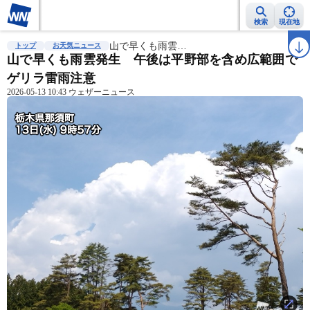
検索
現在地
雨雲レーダー
台風情報
山で早くも雨雲…
地震情報
警報・注意報
2週間天気
ラ
トップ
お天気ニュース
山で早くも雨雲発生 午後は平野部を含め広範囲で
ゲリラ雷雨注意
2026-05-13 10:43 ウェザーニュース