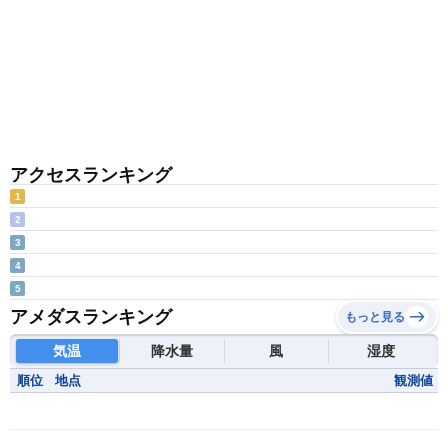
アクセスランキング
1
2
3
4
5
アメダスランキング
もっと見る
気温
降水量
風
湿度
順位
地点
観測値