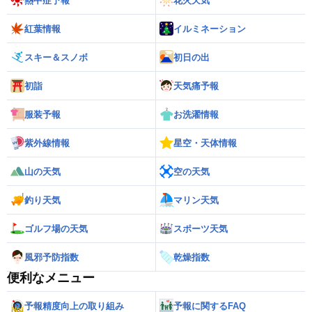
熱中症予報
花火天気
紅葉情報
イルミネーション
スキー＆スノボ
初日の出
初詣
天気痛予報
服装予報
お洗濯情報
紫外線情報
星空・天体情報
山の天気
空の天気
釣り天気
マリン天気
ゴルフ場の天気
スポーツ天気
風邪予防指数
乾燥指数
便利なメニュー
予報精度向上の取り組み
予報に関するFAQ