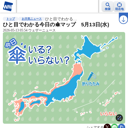
検索
現在地
雨雲レーダー
台風情報
ひと目でわかる…
地震情報
警報・注意報
2週間天気
ラ
トップ
お天気ニュース
ひと目でわかる今日の傘マップ 5月13日(水)
2026-05-13 05:54 ウェザーニュース
シェアする