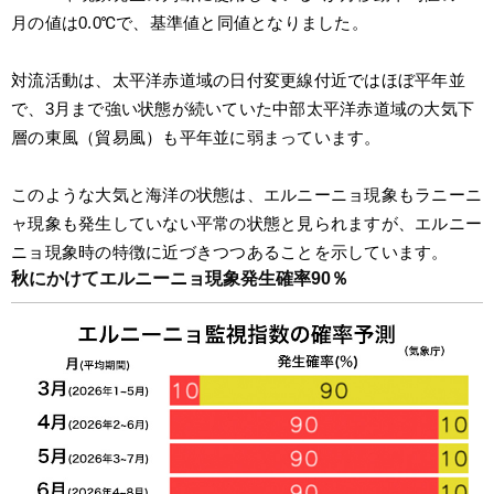
月の値は0.0℃で、基準値と同値となりました。
対流活動は、太平洋赤道域の日付変更線付近ではほぼ平年並
で、3月まで強い状態が続いていた中部太平洋赤道域の大気下
層の東風（貿易風）も平年並に弱まっています。
このような大気と海洋の状態は、エルニーニョ現象もラニーニ
ャ現象も発生していない平常の状態と見られますが、エルニー
ニョ現象時の特徴に近づきつつあることを示しています。
秋にかけてエルニーニョ現象発生確率90％