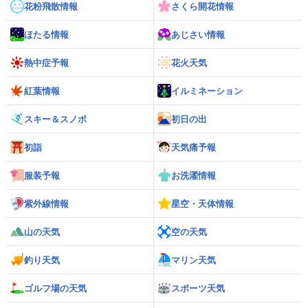
花粉飛散情報
さくら開花情報
ほたる情報
あじさい情報
熱中症予報
花火天気
紅葉情報
イルミネーション
スキー＆スノボ
初日の出
初詣
天気痛予報
服装予報
お洗濯情報
紫外線情報
星空・天体情報
山の天気
空の天気
釣り天気
マリン天気
ゴルフ場の天気
スポーツ天気