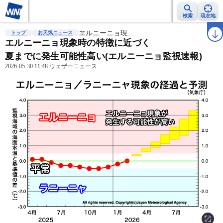
検索
現在地
雨雲レーダー
台風情報
エルニーニョ現…
地震情報
警報・注意報
2週間天気
ラ
トップ
お天気ニュース
エルニーニョ現象時の特徴に近づく
夏までに発生可能性高い(エルニーニョ監視速報)
2026-05-30 11:48 ウェザーニュース