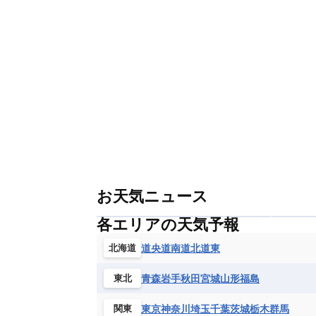
お天気ニュース
各エリアの天気予報
道央
道南
道北
道東
北海道
青森
岩手
秋田
宮城
山形
福島
東北
東京
神奈川
埼玉
千葉
茨城
栃木
群馬
関東