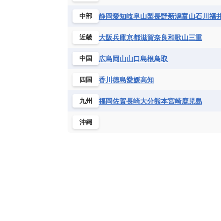
静岡
愛知
岐阜
山梨
長野
新潟
富山
石川
福
中部
大阪
兵庫
京都
滋賀
奈良
和歌山
三重
近畿
広島
岡山
山口
島根
鳥取
中国
香川
徳島
愛媛
高知
四国
福岡
佐賀
長崎
大分
熊本
宮崎
鹿児島
九州
沖縄