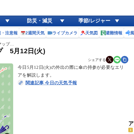
防災・減災
季節/レジャー
報・注意報
2週間天気
ライブカメラ
天気図
避難情報
マップ…
5月12日(火)
シェアする
今日5月12日(火)の外出の際に傘の持参が必要なエリ
アを解説します。
関連記事 今日の天気予報
ア
1