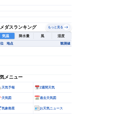
メダスランキング
もっと見る
気温
降水量
風
湿度
順位
地点
観測値
気メニュー
天気予報
2週間天気
天気図
過去天気図
気象衛星
お天気ニュース