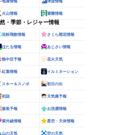
地震情報
津波情報
火山情報
避難情報
然・季節・レジャー情報
花粉飛散情報
さくら開花情報
ほたる情報
あじさい情報
熱中症予報
花火天気
紅葉情報
イルミネーション
スキー＆スノボ
初日の出
初詣
天気痛予報
服装予報
お洗濯情報
紫外線情報
星空・天体情報
山の天気
空の天気