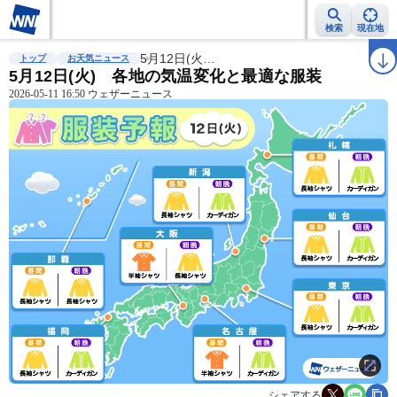
検索
現在地
雨雲レーダー
台風情報
5月12日(火…
地震情報
警報・注意報
2週間天気
ラ
トップ
お天気ニュース
5月12日(火) 各地の気温変化と最適な服装
2026-05-11 16:50 ウェザーニュース
シェアする