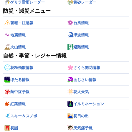
ゲリラ雷雨レーダー
黄砂レーダー
防災・減災メニュー
警報・注意報
台風情報
地震情報
津波情報
火山情報
避難情報
自然・季節・レジャー情報
花粉飛散情報
さくら開花情報
ほたる情報
あじさい情報
熱中症予報
花火天気
紅葉情報
イルミネーション
スキー＆スノボ
初日の出
初詣
天気痛予報