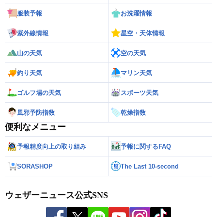
服装予報
お洗濯情報
紫外線情報
星空・天体情報
山の天気
空の天気
釣り天気
マリン天気
ゴルフ場の天気
スポーツ天気
風邪予防指数
乾燥指数
便利なメニュー
予報精度向上の取り組み
予報に関するFAQ
SORASHOP
The Last 10-second
ウェザーニュース公式SNS