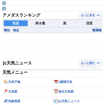
4
5
アメダスランキング
もっと見る
気温
降水量
風
湿度
順位
地点
観測値
お天気ニュース
もっと読む
天気メニュー
天気予報
2週間天気
天気図
過去天気図
気象衛星
お天気ニュース