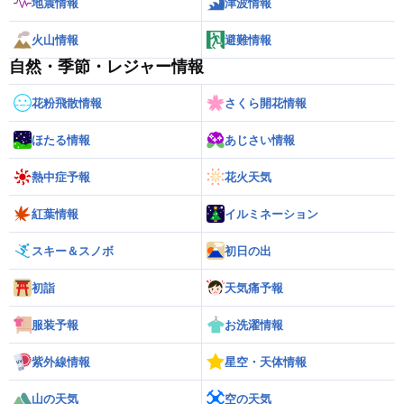
地震情報
津波情報
火山情報
避難情報
自然・季節・レジャー情報
花粉飛散情報
さくら開花情報
ほたる情報
あじさい情報
熱中症予報
花火天気
紅葉情報
イルミネーション
スキー＆スノボ
初日の出
初詣
天気痛予報
服装予報
お洗濯情報
紫外線情報
星空・天体情報
山の天気
空の天気