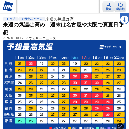
検索
現在地
雨雲レーダー
台風情報
来週の気温は高…
地震情報
警報・注意報
2週間天気
ラ
トップ
お天気ニュース
来週の気温は高め 週末は名古屋や大阪で真夏日予
想
2026-05-10 17:12 ウェザーニュース