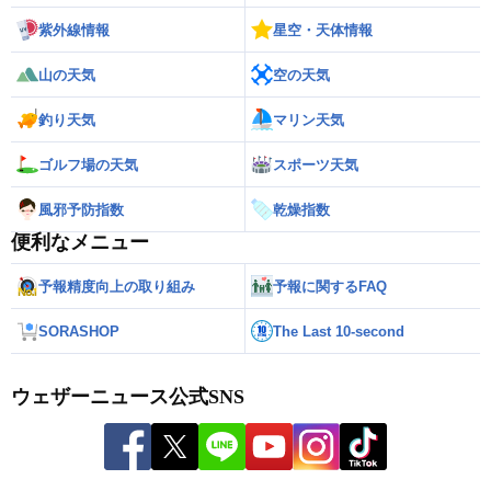
紫外線情報
星空・天体情報
山の天気
空の天気
釣り天気
マリン天気
ゴルフ場の天気
スポーツ天気
風邪予防指数
乾燥指数
便利なメニュー
予報精度向上の取り組み
予報に関するFAQ
SORASHOP
The Last 10-second
ウェザーニュース公式SNS