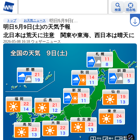
検索
現在地
雨雲レーダー
台風情報
明日5月9日(…
地震情報
警報・注意報
2週間天気
ラ
トップ
お天気ニュース
明日5月9日(土)の天気予報
北日本は荒天に注意 関東や東海、西日本は晴天に
2026-05-08 16:18 ウェザーニュース