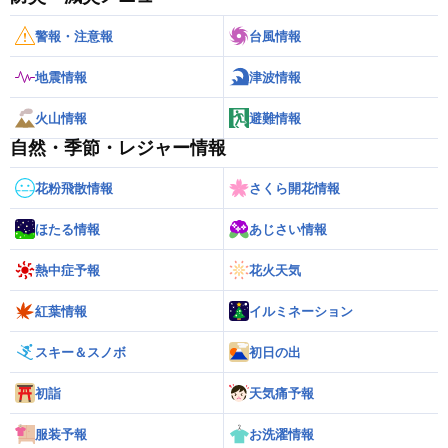
警報・注意報
台風情報
地震情報
津波情報
火山情報
避難情報
自然・季節・レジャー情報
花粉飛散情報
さくら開花情報
ほたる情報
あじさい情報
熱中症予報
花火天気
紅葉情報
イルミネーション
スキー＆スノボ
初日の出
初詣
天気痛予報
服装予報
お洗濯情報