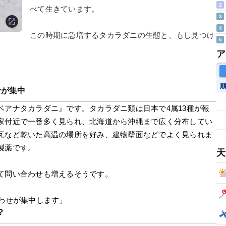
2
べて生きています。
3
4
この時期に急増するタカラダニの生態と、もし見つけ
5
ア
せが集中
ベアナタカラダニ』です。タカラダニ類は日本で4属13種が報
家付近で一番多く見られ、北海道から沖縄まで広く分布してい
瓦など乾いた高温の場所を好み、建物壁面などでよく見られま
製薬です。
天
て問い合わせも増えるそうです。
わせが集中します」
？