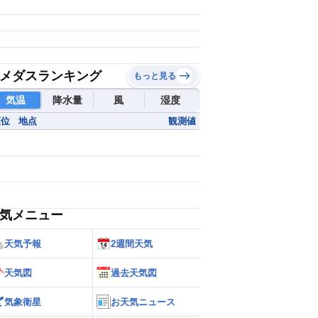
メダスランキング
もっと見る
気温
降水量
風
湿度
順位
地点
観測値
気メニュー
天気予報
2週間天気
天気図
過去天気図
気象衛星
お天気ニュース