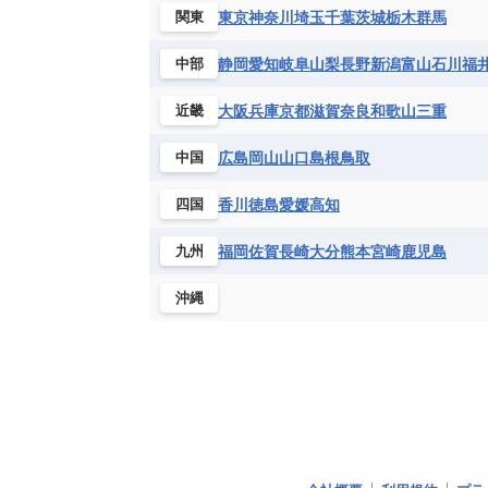
東京
神奈川
埼玉
千葉
茨城
栃木
群馬
関東
静岡
愛知
岐阜
山梨
長野
新潟
富山
石川
福
中部
大阪
兵庫
京都
滋賀
奈良
和歌山
三重
近畿
広島
岡山
山口
島根
鳥取
中国
香川
徳島
愛媛
高知
四国
福岡
佐賀
長崎
大分
熊本
宮崎
鹿児島
九州
沖縄