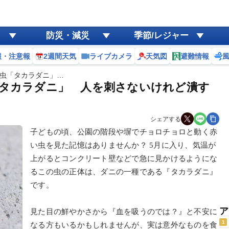
防災・減災
季節/レジャー
報・注意報
2週間天気
ライブカメラ
天気図
避難情報
い虫「タカラダニ」…
「タカラダニ」 人を刺さないけれど潰す
シェアする
子どもの頃、公園の階段や塀でチョロチョロと動く赤
い虫を見た記憶はありませんか？ 5月に入り、気温が
上がるとコンクリート壁などで急に見かけるようにな
るこの虫の正体は、ダニの一種である『タカラダニ』
です。
ア
見た目の鮮やかさから『血を吸うのでは？』と不安に
1
なる方もいるかもしれませんが、実は意外なものを食