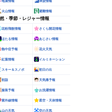
地震情報
津波情報
火山情報
避難情報
然・季節・レジャー情報
花粉飛散情報
さくら開花情報
ほたる情報
あじさい情報
熱中症予報
花火天気
紅葉情報
イルミネーション
スキー＆スノボ
初日の出
初詣
天気痛予報
服装予報
お洗濯情報
紫外線情報
星空・天体情報
山の天気
空の天気