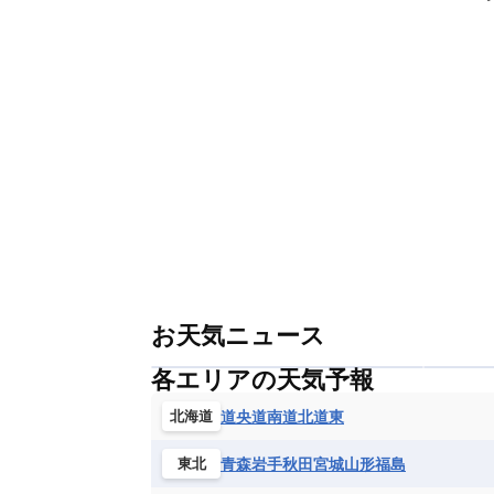
お天気ニュース
各エリアの天気予報
道央
道南
道北
道東
北海道
青森
岩手
秋田
宮城
山形
福島
東北