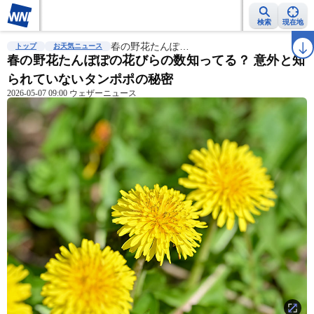
検索
現在地
雨雲レーダー
台風情報
春の野花たんぽ…
地震情報
警報・注意報
2週間天気
ラ
トップ
お天気ニュース
春の野花たんぽぽの花びらの数知ってる？ 意外と知
られていないタンポポの秘密
2026-05-07 09:00 ウェザーニュース