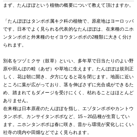
まず、たんぽぽという植物の概要について教えて頂けますか。
「たんぽぽはタンポポ属キク科の植物で、原産地はヨーロッパ
です。日本でよく見られる代表的なたんぽぽは、在来種のニホ
ンタンポポと外来種のセイヨウタンポポの2種類に大きく分け
られます。
別名をツヅミクサ（鼓草）といい、多年草で日当たりのよい野
原や田んぼの畦（あぜ）や草地に生えます。たんぽぽは規則正
しく、花は朝に開き、夕方になると花を閉じます。地面に近い
ところに葉が広がっており、茎を伸ばさずに光合成ができるた
め、踏まれてもダメージを受けにくく、枯れることはほとんど
ありません。
在来種は日本原産のたんぽぽを指し、エゾタンポポやカントウ
タンポポ、カンサイタンポポなど、15～20品種が生育してい
ます。ニホンタンポポは春に咲き、昔から環境が変化しにくい
社寺の境内や田畑などでよく見られます。