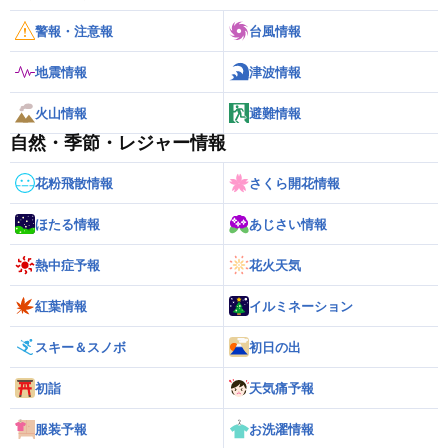
警報・注意報
台風情報
地震情報
津波情報
火山情報
避難情報
自然・季節・レジャー情報
花粉飛散情報
さくら開花情報
ほたる情報
あじさい情報
熱中症予報
花火天気
紅葉情報
イルミネーション
スキー＆スノボ
初日の出
初詣
天気痛予報
服装予報
お洗濯情報