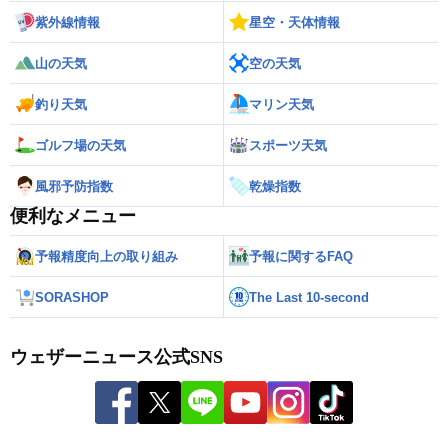
紫外線情報
星空・天体情報
山の天気
空の天気
釣り天気
マリン天気
ゴルフ場の天気
スポーツ天気
風邪予防指数
乾燥指数
便利なメニュー
予報精度向上の取り組み
予報に関するFAQ
SORASHOP
The Last 10-second
ウェザーニュース公式SNS