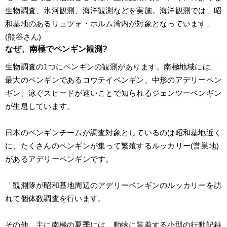
生物調査、氷河観測、海洋観測などを実施。海洋観測では、昭
和基地のあるリュツォ・ホルム湾内が対象となっています」
(熊谷さん)
なぜ、南極でペンギン観測?
生物調査の1つにペンギンの観測があります。南極地域には、
最大のペンギンであるコウテイペンギン、中形のアデリーペン
ギン、泳ぐスピードが速いことで知られるジェンツーペンギン
が生息しています。
日本のペンギンチームが調査対象としているのは昭和基地近く
に、たくさんのペンギンが集って繁殖するルッカリー(営巣地)
があるアデリーペンギンです。
「観測隊が昭和基地周辺のアデリーペンギンのルッカリーを訪
れて個体数調査を行います。
その他、主に南極の夏季には、動物に装着する小型の行動記録