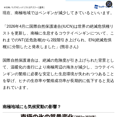
現在、南極地域ではペンギンが減少してきているといいます。
「2026年4月に国際自然保護連合(IUCN)は世界の絶滅危惧種リ
ストを更新し、南極に生息するコウテイペンギンについて、こ
れまでのNT(近危急種)から2段階引き上げられ、EN(絶滅危惧
種)に分類したと発表しました」(熊谷さん)
国際自然保護連合は、絶滅の危険度が引き上げられた背景とし
て、温暖化の進行により南極周辺の海氷が減少し、コウテイペ
ンギンの繁殖に必要な安定した生息環境が失われつつあること
を挙げ、ヒナの生存率や繁殖成功率が長期的に低下すると見込
まれています。
南極地域にも気候変動の影響？