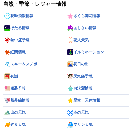
自然・季節・レジャー情報
花粉飛散情報
さくら開花情報
ほたる情報
あじさい情報
熱中症予報
花火天気
紅葉情報
イルミネーション
スキー＆スノボ
初日の出
初詣
天気痛予報
服装予報
お洗濯情報
紫外線情報
星空・天体情報
山の天気
空の天気
釣り天気
マリン天気