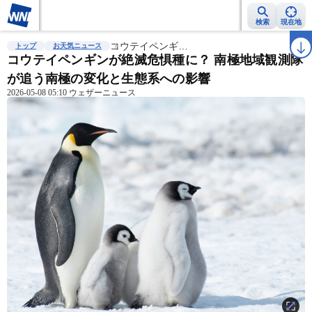
検索
現在地
雨雲レーダー
台風情報
コウテイペンギ…
地震情報
警報・注意報
2週間天気
ラ
トップ
お天気ニュース
コウテイペンギンが絶滅危惧種に？ 南極地域観測隊
が追う南極の変化と生態系への影響
2026-05-08 05:10 ウェザーニュース