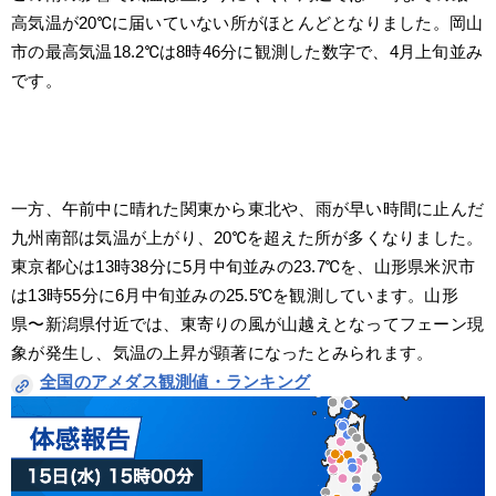
高気温が20℃に届いていない所がほとんどとなりました。岡山
市の最高気温18.2℃は8時46分に観測した数字で、4月上旬並み
です。
一方、午前中に晴れた関東から東北や、雨が早い時間に止んだ
九州南部は気温が上がり、20℃を超えた所が多くなりました。
東京都心は13時38分に5月中旬並みの23.7℃を、山形県米沢市
は13時55分に6月中旬並みの25.5℃を観測しています。山形
県〜新潟県付近では、東寄りの風が山越えとなってフェーン現
象が発生し、気温の上昇が顕著になったとみられます。
全国のアメダス観測値・ランキング