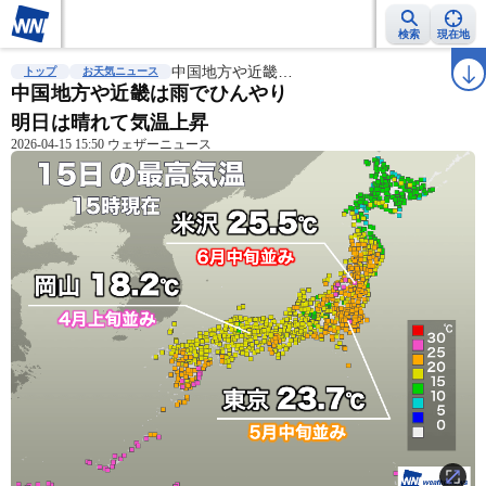
検索
現在地
雨雲レーダー
台風情報
中国地方や近畿…
地震情報
警報・注意報
2週間天気
ラ
トップ
お天気ニュース
中国地方や近畿は雨でひんやり
明日は晴れて気温上昇
2026-04-15 15:50 ウェザーニュース