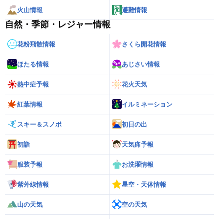
火山情報
避難情報
自然・季節・レジャー情報
花粉飛散情報
さくら開花情報
ほたる情報
あじさい情報
熱中症予報
花火天気
紅葉情報
イルミネーション
スキー＆スノボ
初日の出
初詣
天気痛予報
服装予報
お洗濯情報
紫外線情報
星空・天体情報
山の天気
空の天気