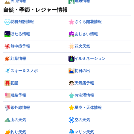
火山情報
避難情報
自然・季節・レジャー情報
花粉飛散情報
さくら開花情報
ほたる情報
あじさい情報
熱中症予報
花火天気
紅葉情報
イルミネーション
スキー＆スノボ
初日の出
初詣
天気痛予報
服装予報
お洗濯情報
紫外線情報
星空・天体情報
山の天気
空の天気
釣り天気
マリン天気