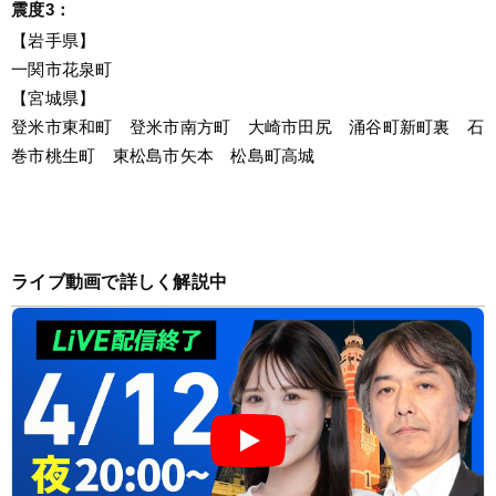
震度3：
【岩手県】
一関市花泉町
【宮城県】
登米市東和町　登米市南方町　大崎市田尻　涌谷町新町裏　石
巻市桃生町　東松島市矢本　松島町高城
ライブ動画で詳しく解説中