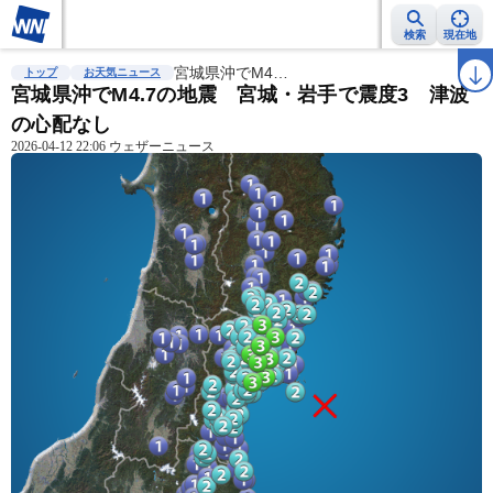
検索
現在地
雨雲レーダー
台風情報
宮城県沖でM4…
地震情報
警報・注意報
2週間天気
ラ
トップ
お天気ニュース
宮城県沖でM4.7の地震 宮城・岩手で震度3 津波
の心配なし
2026-04-12 22:06 ウェザーニュース