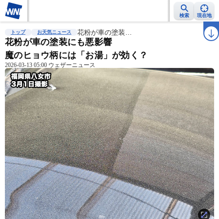
検索
現在地
雨雲レーダー
台風情報
花粉が車の塗装…
地震情報
警報・注意報
2週間天気
ラ
トップ
お天気ニュース
花粉が車の塗装にも悪影響
魔のヒョウ柄には「お湯」が効く？
2026-03-13 05:00 ウェザーニュース