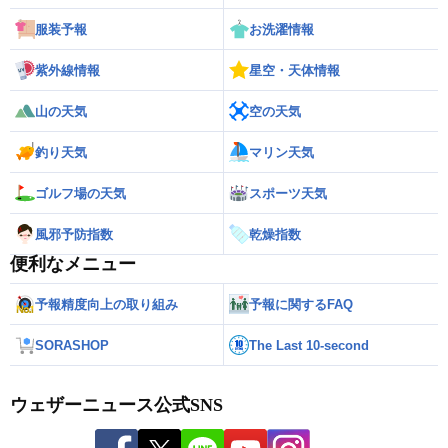
服装予報
お洗濯情報
紫外線情報
星空・天体情報
山の天気
空の天気
釣り天気
マリン天気
ゴルフ場の天気
スポーツ天気
風邪予防指数
乾燥指数
便利なメニュー
予報精度向上の取り組み
予報に関するFAQ
SORASHOP
The Last 10-second
ウェザーニュース公式SNS