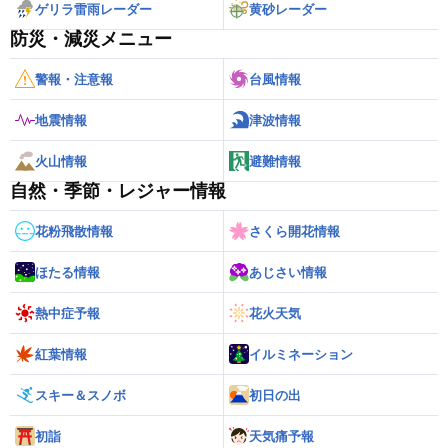
ゲリラ雷雨レーダー
黄砂レーダー
防災・減災メニュー
警報・注意報
台風情報
地震情報
津波情報
火山情報
避難情報
自然・季節・レジャー情報
花粉飛散情報
さくら開花情報
ほたる情報
あじさい情報
熱中症予報
花火天気
紅葉情報
イルミネーション
スキー＆スノボ
初日の出
初詣
天気痛予報