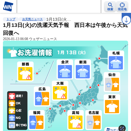
検索
現在地
雨雲レーダー
台風情報
1月13日(火…
地震情報
警報・注意報
2週間天気
ラ
トップ
お天気ニュース
1月13日(火)の洗濯天気予報 西日本は午後から天気
回復へ
2026-01-13 06:08 ウェザーニュース