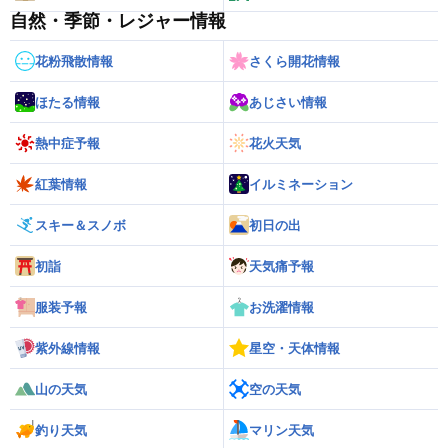
自然・季節・レジャー情報
花粉飛散情報
さくら開花情報
ほたる情報
あじさい情報
熱中症予報
花火天気
紅葉情報
イルミネーション
スキー＆スノボ
初日の出
初詣
天気痛予報
服装予報
お洗濯情報
紫外線情報
星空・天体情報
山の天気
空の天気
釣り天気
マリン天気