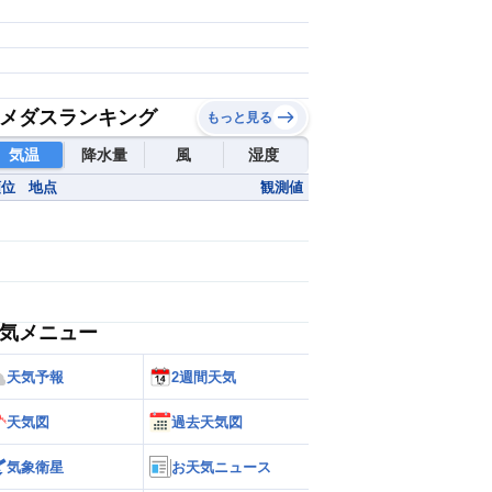
メダスランキング
もっと見る
気温
降水量
風
湿度
順位
地点
観測値
気メニュー
天気予報
2週間天気
天気図
過去天気図
気象衛星
お天気ニュース