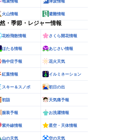
地震情報
津波情報
火山情報
避難情報
然・季節・レジャー情報
花粉飛散情報
さくら開花情報
ほたる情報
あじさい情報
熱中症予報
花火天気
紅葉情報
イルミネーション
スキー＆スノボ
初日の出
初詣
天気痛予報
服装予報
お洗濯情報
紫外線情報
星空・天体情報
山の天気
空の天気