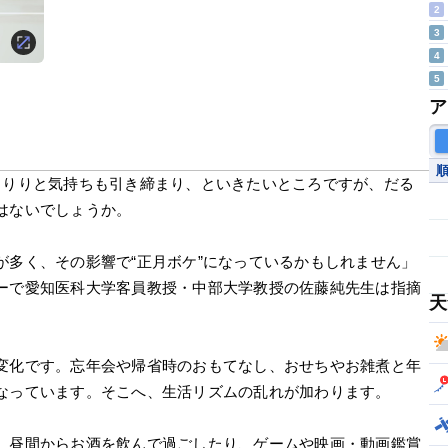
2
3
4
5
ア
きりりと気持ちも引き締まり、といきたいところですが、だる
はないでしょうか。
が多く、その影響で“正月ボケ”になっているかもしれません」
ーで愛知医科大学客員教授・中部大学教授の佐藤純先生は指摘
天
変化です。忘年会や帰省時のおもてなし、おせちやお雑煮と年
なっています。そこへ、生活リズムの乱れが加わります。
、昼間からお酒を飲んで過ごしたり、ゲームや映画・動画鑑賞