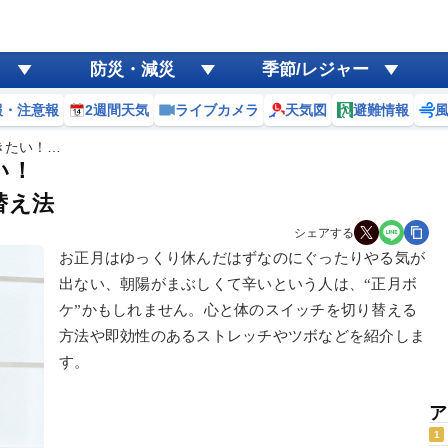
防災・減災
季節/レジャー
報・注意報
2週間天気
ライブカメラ
天気図
避難情報
きたい！…
い！
替え法
シェアする
お正月はゆっくり休んだはずなのにぐったりやる気が
出ない、朝陽がまぶしくて辛いという人は、“正月ボ
ケ”かもしれません。心と体のスイッチを切り替える
方法や即効性のあるストレッチやツボなどを紹介しま
す。
ア
1