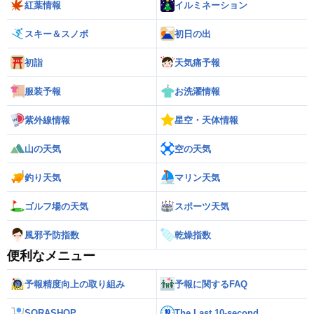
紅葉情報
イルミネーション
スキー＆スノボ
初日の出
初詣
天気痛予報
服装予報
お洗濯情報
紫外線情報
星空・天体情報
山の天気
空の天気
釣り天気
マリン天気
ゴルフ場の天気
スポーツ天気
風邪予防指数
乾燥指数
便利なメニュー
予報精度向上の取り組み
予報に関するFAQ
SORASHOP
The Last 10-second