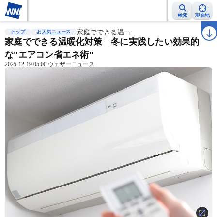
検索
現在地
雨雲レーダー
台風情報
家庭でできる温…
地震情報
警報・注意報
2週間天気
ラ
トップ
お天気ニュース
家庭でできる温暖化対策 冬に実践したい効果的
な"エアコン省エネ術"
2025-12-19 05:00 ウェザーニュース