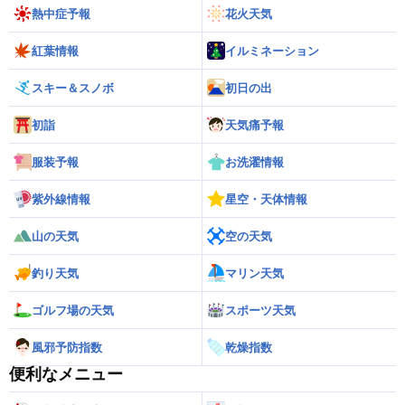
熱中症予報
花火天気
紅葉情報
イルミネーション
スキー＆スノボ
初日の出
初詣
天気痛予報
服装予報
お洗濯情報
紫外線情報
星空・天体情報
山の天気
空の天気
釣り天気
マリン天気
ゴルフ場の天気
スポーツ天気
風邪予防指数
乾燥指数
便利なメニュー