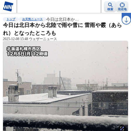
検索
現在地
雨雲レーダー
台風情報
今日は北日本か…
地震情報
警報・注意報
2週間天気
ラ
トップ
お天気ニュース
今日は北日本から北陸で雨や雪に 雷雨や霰（あら
れ）となったところも
2025-12-08 15:48 ウェザーニュース