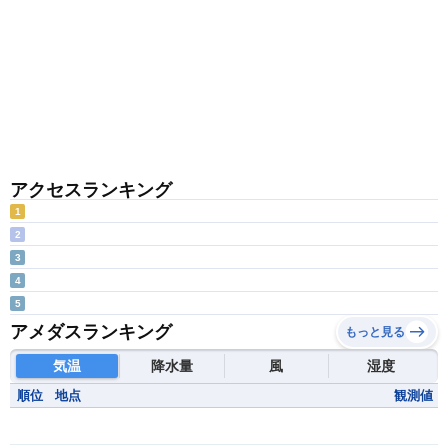
アクセスランキング
1
2
3
4
5
アメダスランキング
もっと見る
気温
降水量
風
湿度
順位
地点
観測値