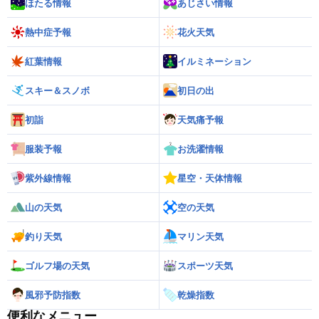
ほたる情報
あじさい情報
熱中症予報
花火天気
紅葉情報
イルミネーション
スキー＆スノボ
初日の出
初詣
天気痛予報
服装予報
お洗濯情報
紫外線情報
星空・天体情報
山の天気
空の天気
釣り天気
マリン天気
ゴルフ場の天気
スポーツ天気
風邪予防指数
乾燥指数
便利なメニュー