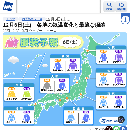
検索
現在地
雨雲レーダー
台風情報
12月6日(土…
地震情報
警報・注意報
2週間天気
ラ
トップ
お天気ニュース
12月6日(土) 各地の気温変化と最適な服装
2025-12-05 16:55 ウェザーニュース
シェアする