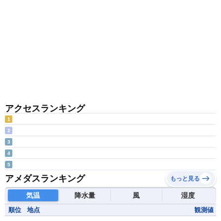
アクセスランキング
1
2
3
4
5
アメダスランキング
もっと見る
気温
降水量
風
湿度
順位
地点
観測値