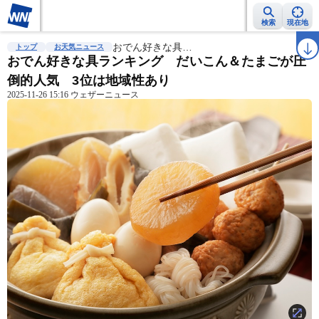
検索
現在地
雨雲レーダー
台風情報
おでん好きな具…
地震情報
警報・注意報
2週間天気
ラ
トップ
お天気ニュース
おでん好きな具ランキング だいこん＆たまごが圧
倒的人気 3位は地域性あり
2025-11-26 15:16 ウェザーニュース