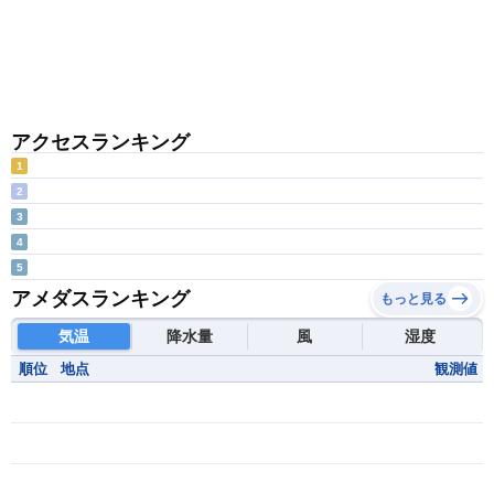
アクセスランキング
1
2
3
4
5
アメダスランキング
もっと見る
気温
降水量
風
湿度
順位
地点
観測値