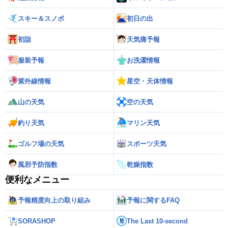
スキー＆スノボ
初日の出
初詣
天気痛予報
服装予報
お洗濯情報
紫外線情報
星空・天体情報
山の天気
空の天気
釣り天気
マリン天気
ゴルフ場の天気
スポーツ天気
風邪予防指数
乾燥指数
便利なメニュー
予報精度向上の取り組み
予報に関するFAQ
SORASHOP
The Last 10-second