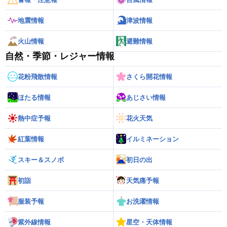
地震情報
津波情報
火山情報
避難情報
自然・季節・レジャー情報
花粉飛散情報
さくら開花情報
ほたる情報
あじさい情報
熱中症予報
花火天気
紅葉情報
イルミネーション
スキー＆スノボ
初日の出
初詣
天気痛予報
服装予報
お洗濯情報
紫外線情報
星空・天体情報