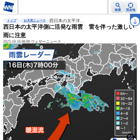
検索
現在地
雨雲レーダー
台風情報
西日本の太平洋…
地震情報
警報・注意報
2週間天気
ラ
トップ
お天気ニュース
西日本の太平洋側に活発な雨雲 雷を伴った激しい
雨に注意
2025-10-16 08:00 ウェザーニュース