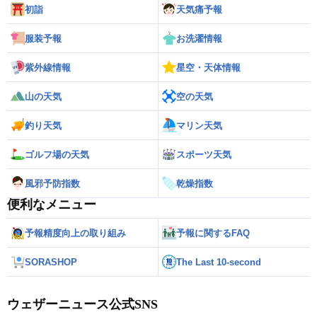
初詣
天気痛予報
服装予報
お洗濯情報
紫外線情報
星空・天体情報
山の天気
空の天気
釣り天気
マリン天気
ゴルフ場の天気
スポーツ天気
風邪予防指数
乾燥指数
便利なメニュー
予報精度向上の取り組み
予報に関するFAQ
SORASHOP
The Last 10-second
ウェザーニュース公式SNS