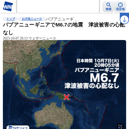
検索
現在地
雨雲レーダー
台風情報
パプアニューギ…
地震情報
警報・注意報
2週間天気
ラ
トップ
お天気ニュース
パプアニューギニアでM6.7の地震 津波被害の心配
なし
2025-10-07 20:13 ウェザーニュース