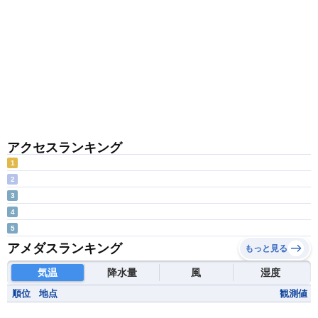
アクセスランキング
1
2
3
4
5
アメダスランキング
もっと見る
気温
降水量
風
湿度
順位
地点
観測値