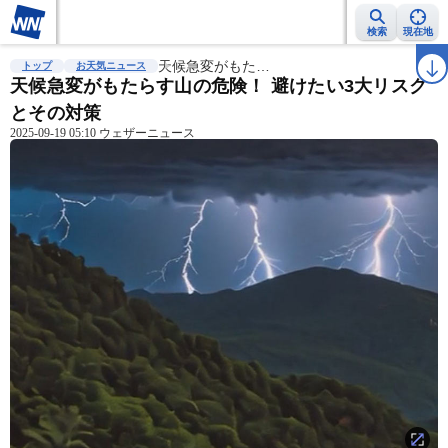
検索
現在地
雨雲レーダー
台風情報
天候急変がもた…
地震情報
警報・注意報
2週間天気
ラ
トップ
お天気ニュース
天候急変がもたらす山の危険！ 避けたい3大リスク
とその対策
2025-09-19 05:10 ウェザーニュース