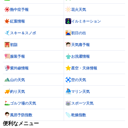
熱中症予報
花火天気
紅葉情報
イルミネーション
スキー＆スノボ
初日の出
初詣
天気痛予報
服装予報
お洗濯情報
紫外線情報
星空・天体情報
山の天気
空の天気
釣り天気
マリン天気
ゴルフ場の天気
スポーツ天気
風邪予防指数
乾燥指数
便利なメニュー