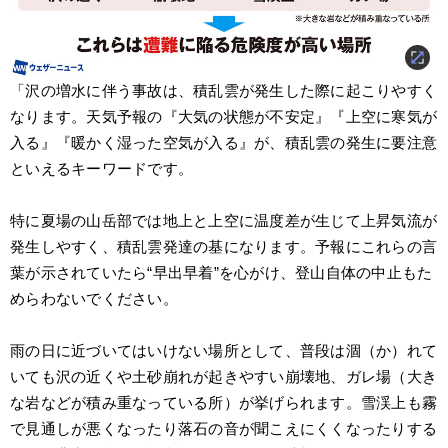
「沢の増水に伴う事故は、積乱雲が発生した際に起こりやすく
なります。天気予報の『大気の状態が不安定』『上空に寒気が
入る』『暖かく湿った空気が入る』が、積乱雲の発生に要注意
といえるキーワードです。
特に夏場の山岳部では地上と上空に温度差が生じて上昇気流が
発生しやすく、積乱雲発達の基になります。予報にこれらの言
葉が示されていたら“早出早着”を心がけ、登山自体の中止もた
めらわないでください。
雨の日に近づいてはいけない場所として、普段は涸（か）れて
いても沢の近くや土砂崩れが起きやすい崩壊地、ガレ場（大き
な岩などが積み重なっている所）が挙げられます。雪渓上も霧
で見通しが悪くなったり落石の音が聞こえにくくなったりする