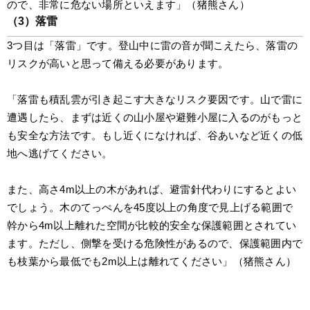
ので、非常に危ない場所といえます」（猪熊さん）
（3）落雷
3つ目は「落雷」です。登山中に雷の音が聞こえたら、落雷の
リスクが高いと思って備える必要があります。
「落雷も積乱雲が引き起こす大きなリスク要因です。山で雷に
遭遇したら、まずは近くの山小屋や避難小屋に入るのがもっと
も安全な方法です。もし近くになければ、谷あいなど近くの低
地へ逃げてください。
また、高さ4m以上の木があれば、避雷針代わりにするとよい
でしょう。木のてっぺんを45度以上の角度で見上げる範囲で
幹から4m以上離れた空間が比較的安全な保護範囲とされてい
ます。ただし、側撃を受ける危険性があるので、保護範囲内で
も枝葉から最低でも2m以上は離れてください」（猪熊さん）