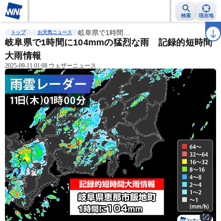
検索
現在地
雨雲レーダー
台風情報
岐阜県で1時間…
地震情報
警報・注意報
2週間天気
ラ
トップ
お天気ニュース
岐阜県で1時間に104mmの猛烈な雨 記録的短時間
大雨情報
2025-09-11 01:08 ウェザーニュース