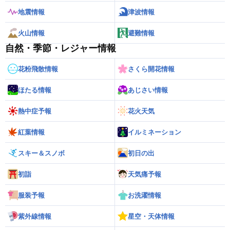
地震情報
津波情報
火山情報
避難情報
自然・季節・レジャー情報
花粉飛散情報
さくら開花情報
ほたる情報
あじさい情報
熱中症予報
花火天気
紅葉情報
イルミネーション
スキー＆スノボ
初日の出
初詣
天気痛予報
服装予報
お洗濯情報
紫外線情報
星空・天体情報