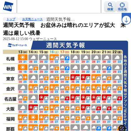
検索
現在地
雨雲レーダー
台風情報
週間天気予報…
地震情報
警報・注意報
2週間天気
ラ
トップ
お天気ニュース
週間天気予報 お盆休みは晴れのエリアが拡大 来
週は厳しい残暑
2025-08-12 15:00 ウェザーニュース