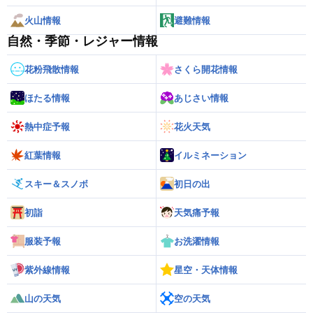
火山情報
避難情報
自然・季節・レジャー情報
花粉飛散情報
さくら開花情報
ほたる情報
あじさい情報
熱中症予報
花火天気
紅葉情報
イルミネーション
スキー＆スノボ
初日の出
初詣
天気痛予報
服装予報
お洗濯情報
紫外線情報
星空・天体情報
山の天気
空の天気