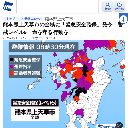
検索
現在地
雨雲レーダー
台風情報
熊本県上天草市…
地震情報
警報・注意報
2週間天気
ラ
トップ
お天気ニュース
熊本県上天草市の全域に「緊急安全確保」発令 警
戒レベル5 命を守る行動を
2025-08-11 08:33 ウェザーニュース