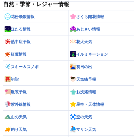
自然・季節・レジャー情報
花粉飛散情報
さくら開花情報
ほたる情報
あじさい情報
熱中症予報
花火天気
紅葉情報
イルミネーション
スキー＆スノボ
初日の出
初詣
天気痛予報
服装予報
お洗濯情報
紫外線情報
星空・天体情報
山の天気
空の天気
釣り天気
マリン天気