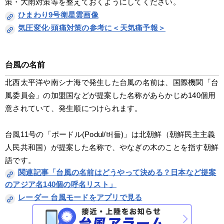
策・大雨対策等を整えておくようにしてください。
ひまわり9号衛星雲画像
気圧変化·頭痛対策の参考に＜天気痛予報＞
台風の名前
北西太平洋や南シナ海で発生した台風の名前は、国際機関「台
風委員会」の加盟国などが提案した名称があらかじめ140個用
意されていて、発生順につけられます。
台風11号の「ポードル(Podul/버들)」は北朝鮮（朝鮮民主主義
人民共和国）が提案した名称で、やなぎの木のことを指す朝鮮
語です。
関連記事「台風の名前はどうやって決める？日本など提案
のアジア名140個の呼名リスト」
レーダー 台風モードをアプリで見る