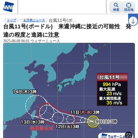
検索
現在地
雨雲レーダー
台風情報
台風11号(ポ…
地震情報
警報・注意報
2週間天気
ラ
トップ
お天気ニュース
台風11号(ポードル) 来週沖縄に接近の可能性 発
達の程度と進路に注意
2025-08-09 06:01 ウェザーニュース