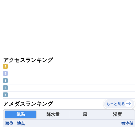
アクセスランキング
1
2
3
4
5
アメダスランキング
もっと見る
気温
降水量
風
湿度
順位
地点
観測値