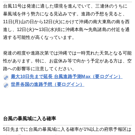
台風11号は発達に適した環境を進んでいて、三連休のうちに
暴風域を伴う勢力になる見込みです。進路の予想を見ると、
11日(月)山の日から12日(火)にかけて沖縄の南大東島の南を西
進し、12日(火)〜13日(水)頃に沖縄本島〜先島諸島の付近を通
過する可能性が高くなっています。
発達の程度や進路次第では沖縄では一時荒れた天気となる可能
性があります。特に、お盆休み等で向かう予定がある方は、空
路への影響等に注意してください。
最大10日先まで延長 台風進路予測Max（要ログイン）
世界各国の進路予想（要ログイン）
台風の暴風域に入る確率
5日先までに台風の暴風域に入る確率が1%以上の府県予報区は