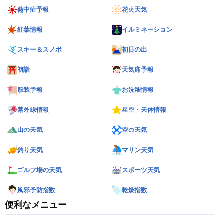
熱中症予報
花火天気
紅葉情報
イルミネーション
スキー＆スノボ
初日の出
初詣
天気痛予報
服装予報
お洗濯情報
紫外線情報
星空・天体情報
山の天気
空の天気
釣り天気
マリン天気
ゴルフ場の天気
スポーツ天気
風邪予防指数
乾燥指数
便利なメニュー