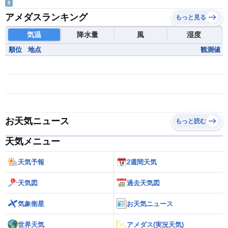
5
アメダスランキング
もっと見る
気温
降水量
風
湿度
順位
地点
観測値
お天気ニュース
もっと読む
天気メニュー
天気予報
2週間天気
天気図
過去天気図
気象衛星
お天気ニュース
世界天気
アメダス(実況天気)