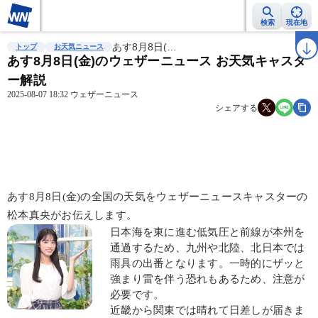
検索
現在地
雨雲レーダー
台風情報
あす8月8日(…
地震情報
警報・注意報
2週間天気
ラ
トップ
お天気ニュース
あす8月8日(金)のウェザーニュース お天気キャスタ
ー解説
2025-08-07 18:32 ウェザーニュース
シェアする
あす8月8日(金)の全国の天気をウェザーニュースキャスターの
松本真央がお伝えします。
日本海を東に進む低気圧と前線が本州を
通過するため、九州や北陸、北日本では
雨具の出番となります。一時的にザッと
強まり雷を伴う恐れもあるため、注意が
必要です。
近畿から関東では晴れて日差しが届きま