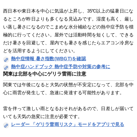
西日本や東日本を中心に気温が上昇し、35℃以上の猛暑日にな
るところが昨日よりも多くなる見込みです。湿度も高く、厳し
い蒸し暑さになるのでこまめな水分補給などの熱中症予防を積
極的に行ってください。屋外では活動時間を短くして、できる
だけ暑さを回避して、屋内でも暑さを感じたらエアコン冷房な
どを活用するようにしてください。
熱中症情報 暑さ指数(WBGT)を確認
熱中症ハンドブック 熱中症予防や対策の参考に
関東は北部を中心にゲリラ雷雨に注意
関東では午後になると大気の状態が不安定になって、北部を中
心に雨雲が発生して、急速に発達する可能性があります。
雷を伴って激しい雨となるおそれがあるので、日差しが届いて
いても天気の急変に注意が必要です。
レーダー 「ゲリラ雷雨リスク」モードをアプリで見る