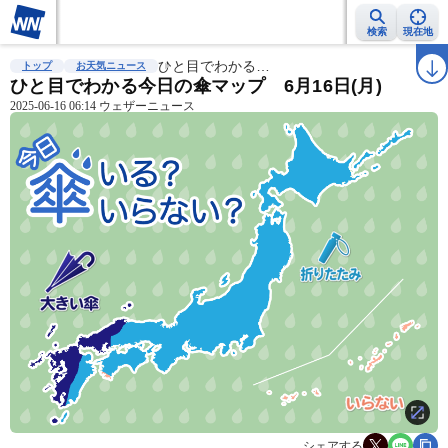
検索
現在地
雨雲レーダー
台風情報
ひと目でわかる…
地震情報
警報・注意報
2週間天気
ラ
トップ
お天気ニュース
ひと目でわかる今日の傘マップ 6月16日(月)
2025-06-16 06:14 ウェザーニュース
シェアする