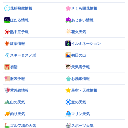
花粉飛散情報
さくら開花情報
ほたる情報
あじさい情報
熱中症予報
花火天気
紅葉情報
イルミネーション
スキー＆スノボ
初日の出
初詣
天気痛予報
服装予報
お洗濯情報
紫外線情報
星空・天体情報
山の天気
空の天気
釣り天気
マリン天気
ゴルフ場の天気
スポーツ天気