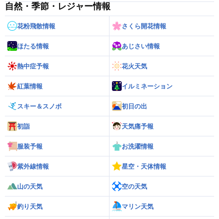
自然・季節・レジャー情報
花粉飛散情報
さくら開花情報
ほたる情報
あじさい情報
熱中症予報
花火天気
紅葉情報
イルミネーション
スキー＆スノボ
初日の出
初詣
天気痛予報
服装予報
お洗濯情報
紫外線情報
星空・天体情報
山の天気
空の天気
釣り天気
マリン天気