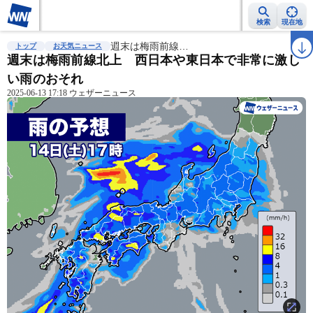
検索
現在地
雨雲レーダー
台風情報
週末は梅雨前線…
地震情報
警報・注意報
2週間天気
ラ
トップ
お天気ニュース
週末は梅雨前線北上 西日本や東日本で非常に激し
い雨のおそれ
2025-06-13 17:18 ウェザーニュース