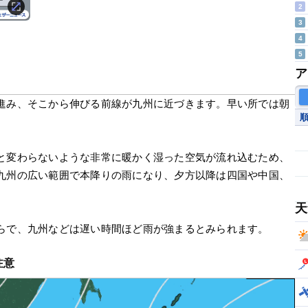
2
3
4
5
ア
進み、そこから伸びる前線が九州に近づきます。早い所では朝
と変わらないような非常に暖かく湿った空気が流れ込むため、
九州の広い範囲で本降りの雨になり、夕方以降は四国や中国、
天
らで、九州などは遅い時間ほど雨が強まるとみられます。
注意