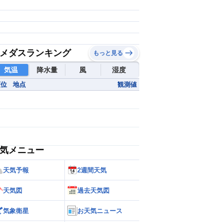
メダスランキング
もっと見る
気温
降水量
風
湿度
順位
地点
観測値
気メニュー
天気予報
2週間天気
天気図
過去天気図
気象衛星
お天気ニュース