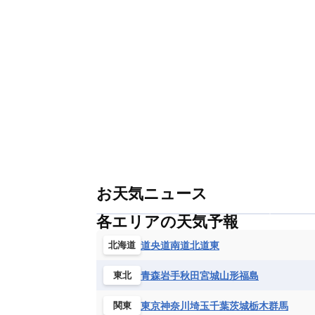
お天気ニュース
各エリアの天気予報
道央
道南
道北
道東
北海道
青森
岩手
秋田
宮城
山形
福島
東北
東京
神奈川
埼玉
千葉
茨城
栃木
群馬
関東