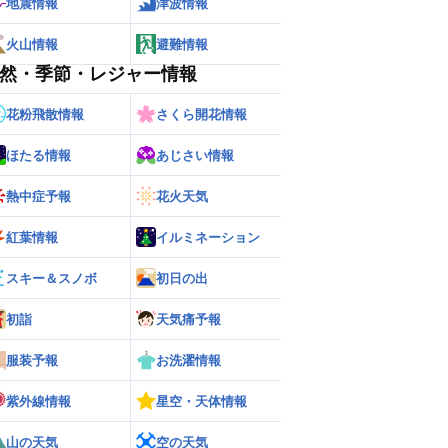
地震情報
津波情報
火山情報
避難情報
然・季節・レジャー情報
花粉飛散情報
さくら開花情報
ほたる情報
あじさい情報
熱中症予報
花火天気
紅葉情報
イルミネーション
スキー＆スノボ
初日の出
初詣
天気痛予報
服装予報
お洗濯情報
紫外線情報
星空・天体情報
山の天気
空の天気