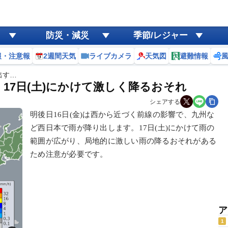
防災・減災
季節/レジャー
報・注意報
2週間天気
ライブカメラ
天気図
避難情報
出す…
17日(土)にかけて激しく降るおそれ
シェアする
明後日16日(金)は西から近づく前線の影響で、九州な
ど西日本で雨が降り出します。17日(土)にかけて雨の
範囲が広がり、局地的に激しい雨の降るおそれがある
ため注意が必要です。
ア
1