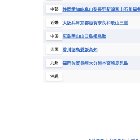
静岡
愛知
岐阜
山梨
長野
新潟
富山
石川
福
中部
大阪
兵庫
京都
滋賀
奈良
和歌山
三重
近畿
広島
岡山
山口
島根
鳥取
中国
香川
徳島
愛媛
高知
四国
福岡
佐賀
長崎
大分
熊本
宮崎
鹿児島
九州
沖縄