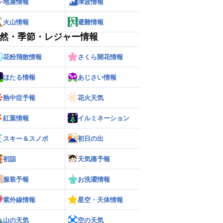
地震情報
津波情報
火山情報
避難情報
然・季節・レジャー情報
花粉飛散情報
さくら開花情報
ほたる情報
あじさい情報
熱中症予報
花火天気
紅葉情報
イルミネーション
スキー＆スノボ
初日の出
初詣
天気痛予報
服装予報
お洗濯情報
紫外線情報
星空・天体情報
山の天気
空の天気