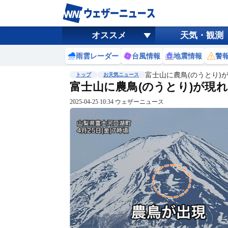
オススメ
天気・観測
雨雲レーダー
台風情報
地震情報
警
富士山に農鳥(のうとり)
トップ
お天気ニュース
富士山に農鳥(のうとり)が現
2025-04-25 10:34 ウェザーニュース