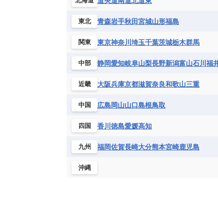
道央
道南
道北
道東
北海道
青森
岩手
秋田
宮城
山形
福島
東北
東京
神奈川
埼玉
千葉
茨城
栃木
群馬
関東
静岡
愛知
岐阜
山梨
長野
新潟
富山
石川
福
中部
大阪
兵庫
京都
滋賀
奈良
和歌山
三重
近畿
広島
岡山
山口
島根
鳥取
中国
香川
徳島
愛媛
高知
四国
福岡
佐賀
長崎
大分
熊本
宮崎
鹿児島
九州
沖縄