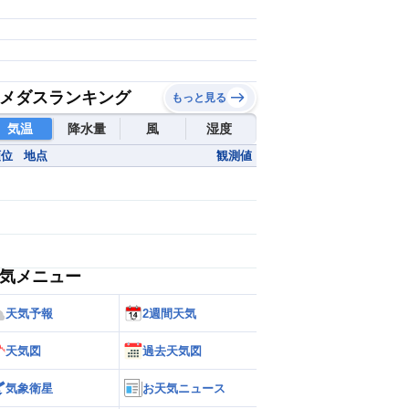
メダスランキング
もっと見る
気温
降水量
風
湿度
順位
地点
観測値
気メニュー
天気予報
2週間天気
天気図
過去天気図
気象衛星
お天気ニュース