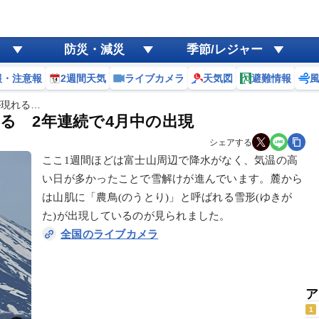
防災・減災
季節/レジャー
報・注意報
2週間天気
ライブカメラ
天気図
避難情報
が現れる…
れる 2年連続で4月中の出現
シェアする
ここ1週間ほどは富士山周辺で降水がなく、気温の高
い日が多かったことで雪解けが進んでいます。麓から
は山肌に「農鳥(のうとり)」と呼ばれる雪形(ゆきが
た)が出現しているのが見られました。
全国のライブカメラ
ア
1