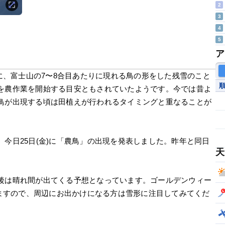
2
3
4
5
ア
頃に、富士山の7〜8合目あたりに現れる鳥の形をした残雪のこと
を農作業を開始する目安ともされていたようです。今では昔よ
鳥が出現する頃は田植えが行われるタイミングと重なることが
今日25日(金)に「農鳥」の出現を発表しました。昨年と同日
天
後は晴れ間が出てくる予想となっています。ゴールデンウィー
れますので、周辺にお出かけになる方は雪形に注目してみてくだ