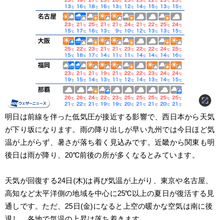
明日は前線を伴った低気圧が接近する影響で、西日本から天気
が下り坂になります。雨の降り出しが早い九州では今日ほど気
温が上がらず、暑さが落ち着く見込みです。近畿から関東も明
後日は雨が降り、20℃前後の所が多くなるとみています。
天気が回復する24日(木)は再び気温が上がり、東京や名古屋、
高知など太平洋側の地域を中心に25℃以上の夏日が復活する見
通しです。ただ、25日(金)になると上空の暖かな空気は南に後
退し、各地で気温の上昇は落ち着きます。