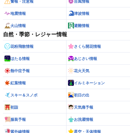
警報・注意報
台風情報
地震情報
津波情報
火山情報
避難情報
自然・季節・レジャー情報
花粉飛散情報
さくら開花情報
ほたる情報
あじさい情報
熱中症予報
花火天気
紅葉情報
イルミネーション
スキー＆スノボ
初日の出
初詣
天気痛予報
服装予報
お洗濯情報
紫外線情報
星空・天体情報