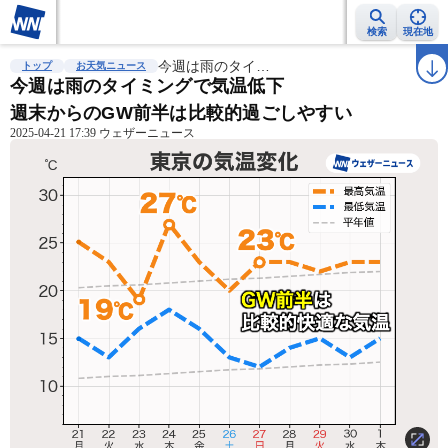
検索
現在地
雨雲レーダー
台風情報
今週は雨のタイ…
地震情報
警報・注意報
2週間天気
ラ
トップ
お天気ニュース
今週は雨のタイミングで気温低下
週末からのGW前半は比較的過ごしやすい
2025-04-21 17:39 ウェザーニュース