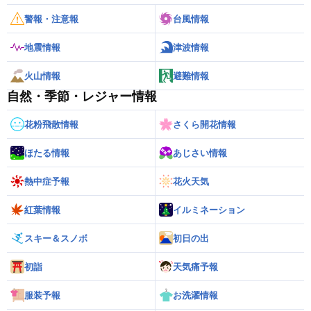
警報・注意報
台風情報
地震情報
津波情報
火山情報
避難情報
自然・季節・レジャー情報
花粉飛散情報
さくら開花情報
ほたる情報
あじさい情報
熱中症予報
花火天気
紅葉情報
イルミネーション
スキー＆スノボ
初日の出
初詣
天気痛予報
服装予報
お洗濯情報