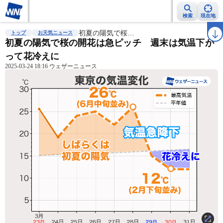
検索
現在地
雨雲レーダー
台風情報
初夏の陽気で桜…
地震情報
警報・注意報
2週間天気
ラ
トップ
お天気ニュース
初夏の陽気で桜の開花は急ピッチ 週末は気温下が
って花冷えに
2025-03-24 18:16 ウェザーニュース