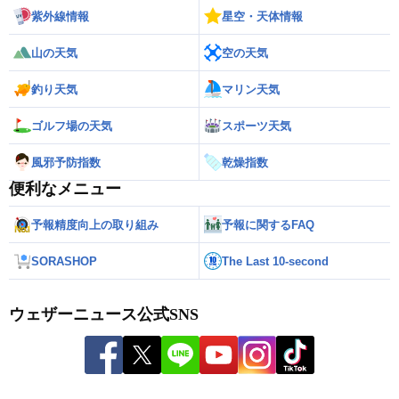
紫外線情報
星空・天体情報
山の天気
空の天気
釣り天気
マリン天気
ゴルフ場の天気
スポーツ天気
風邪予防指数
乾燥指数
便利なメニュー
予報精度向上の取り組み
予報に関するFAQ
SORASHOP
The Last 10-second
ウェザーニュース公式SNS