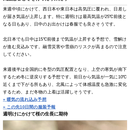
来週中頃にかけて、西日本や東日本は高気圧に覆われ、日差し
が届き気温が上昇します。特に週明けは最高気温が25℃前後と
なる日もあり、日中のお出かけは春服でも良さそうです。
北日本でも日中は15℃前後まで気温が上昇する予想で、雪解け
が進む見込みです。融雪災害や雪崩のリスクが高まるので注意
してください。
来週後半は全国的に冬型の気圧配置となり、上空の寒気が南下
するため冬に逆戻りする予想です。前日から気温が一気に10℃
近くまで下がる所もあり、北風によって体感温度も急激に変化
するため、まだ冬物の上着は活躍しそうです。
» 暖気の流れ込み予想
» この先10日間の服装予報
週明けにかけて桜の生長に期待