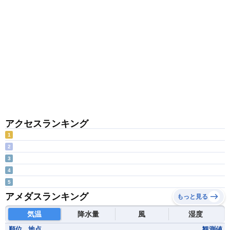
アクセスランキング
1
2
3
4
5
アメダスランキング
もっと見る
気温
降水量
風
湿度
順位
地点
観測値