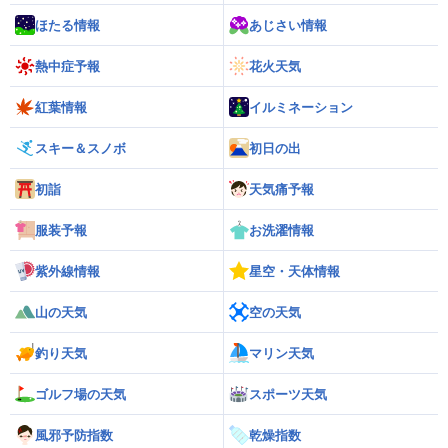
ほたる情報
あじさい情報
熱中症予報
花火天気
紅葉情報
イルミネーション
スキー＆スノボ
初日の出
初詣
天気痛予報
服装予報
お洗濯情報
紫外線情報
星空・天体情報
山の天気
空の天気
釣り天気
マリン天気
ゴルフ場の天気
スポーツ天気
風邪予防指数
乾燥指数