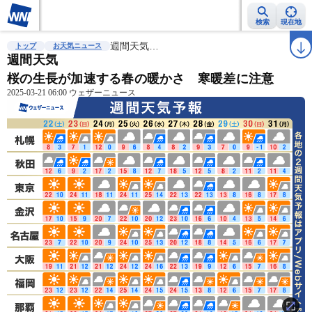
検索
現在地
雨雲レーダー
台風情報
週間天気…
地震情報
警報・注意報
2週間天気
ラ
トップ
お天気ニュース
週間天気
桜の生長が加速する春の暖かさ 寒暖差に注意
2025-03-21 06:00 ウェザーニュース