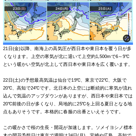
21日(金)以降、南海上の高気圧が西日本や東日本を覆う日が多
くなります。上空の寒気が北に退いて上空約1,500mで6～9℃
という暖かい空気が北上して西日本や東日本を広く覆います。
22日(土)の予想最高気温は仙台で19℃、東京で22℃、大阪で
20℃、高知で24℃です。北日本の上空には断続的に寒気が流れ
込んで気温のアップダウンがありますが、西日本や東日本では
20℃前後の日が多くなり、局地的に25℃を上回る夏日となる地
点もありそうです。本格的に春服の出番といえそうです。
この暖かさで桜の生長・開花が加速します。ソメイヨシノ標本
木の開花予想日は東京で週明け24日(月)、宮崎や広島、高知で