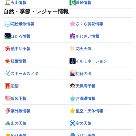
火山情報
避難情報
自然・季節・レジャー情報
花粉飛散情報
さくら開花情報
ほたる情報
あじさい情報
熱中症予報
花火天気
紅葉情報
イルミネーション
スキー＆スノボ
初日の出
初詣
天気痛予報
服装予報
お洗濯情報
紫外線情報
星空・天体情報
山の天気
空の天気
釣り天気
マリン天気