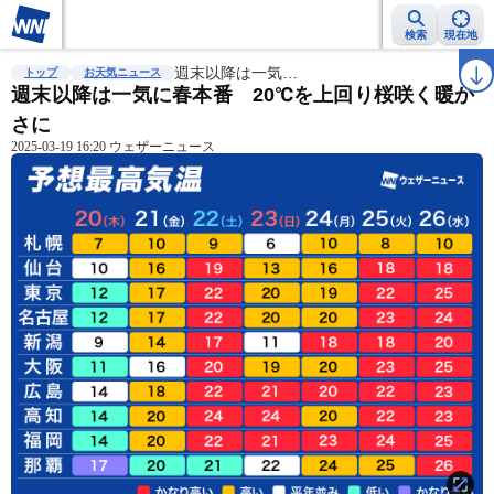
検索
現在地
雨雲レーダー
台風情報
週末以降は一気…
地震情報
警報・注意報
2週間天気
ラ
トップ
お天気ニュース
週末以降は一気に春本番 20℃を上回り桜咲く暖か
さに
2025-03-19 16:20 ウェザーニュース