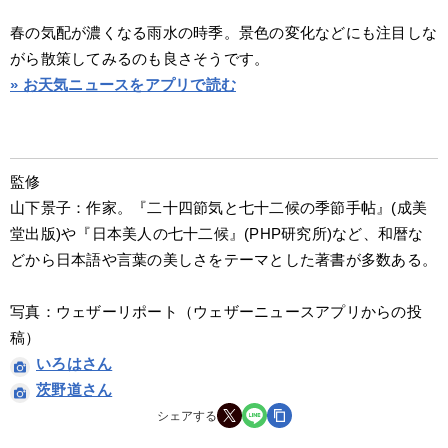
春の気配が濃くなる雨水の時季。景色の変化などにも注目しな
がら散策してみるのも良さそうです。
» お天気ニュースをアプリで読む
監修
山下景子：作家。『二十四節気と七十二候の季節手帖』(成美
堂出版)や『日本美人の七十二候』(PHP研究所)など、和暦な
どから日本語や言葉の美しさをテーマとした著書が多数ある。
写真：ウェザーリポート（ウェザーニュースアプリからの投
稿）
いろはさん
茨野道さん
シェアする