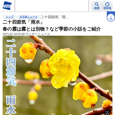
検索
現在地
雨雲レーダー
台風情報
二十四節気「雨…
地震情報
警報・注意報
2週間天気
ラ
トップ
お天気ニュース
二十四節気「雨水」
春の霞は霧とは別物？など季節の小話をご紹介
2025-02-18 05:00 ウェザーニュース