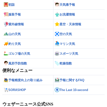
初詣
天気痛予報
服装予報
お洗濯情報
紫外線情報
星空・天体情報
山の天気
空の天気
釣り天気
マリン天気
ゴルフ場の天気
スポーツ天気
風邪予防指数
乾燥指数
便利なメニュー
予報精度向上の取り組み
予報に関するFAQ
SORASHOP
The Last 10-second
ウェザーニュース公式SNS